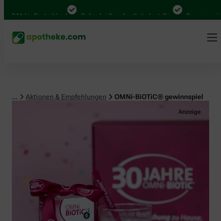
 Mal in Deutschland
Online bei Ihrer Apotheke bestellen
Bequem zwischen 
...
Aktionen & Empfehlungen
OMNi-BiOTiC® gewinnspiel