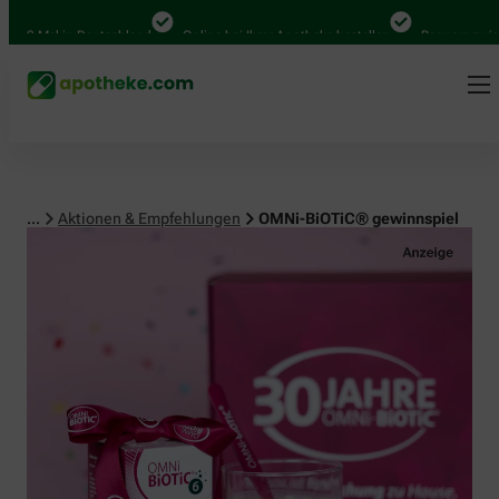
 Mal in Deutschland
Online bei Ihrer Apotheke bestellen
Bequem zwischen 
...
Aktionen & Empfehlungen
OMNi-BiOTiC® gewinnspiel