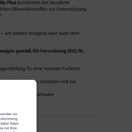
in Plus
kombiniert das bewährte
lten Mikronährstoffen zur Unterstützung
*
eit – am besten morgens oder nach dem
ssagen gemäß EU-Verordnung (EG) Nr.
lagenbildung für eine normale Funktion
oxidativem Stress zu schützen und zur
 bei.
 Knochen und zur normalen
erwenden wir
 Zustimmung
 dabei Daten
e mit Ihrer