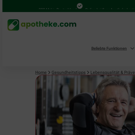
Lebensqualität & Prävention
4.000 Mal in Deutschland
Online bei Ihrer Apotheke bestellen
Beliebte Funktionen
Home
Gesundheitstipps
Lebensqualität & Präve