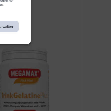
Artikel 49
en.
erwalten