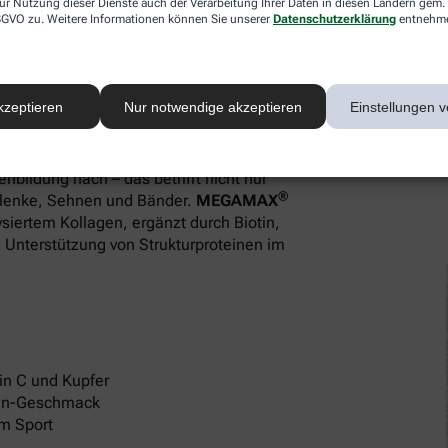
Plus
ur Nutzung dieser Dienste auch der Verarbeitung Ihrer Daten in diesen Ländern gem. 
 DSGVO zu. Weitere Informationen können Sie unserer
Datenschutzerklärung
entnehm
aut
kzeptieren
Nur notwendige akzeptieren
Einstellungen v
ten
enbildung nach – das betrifft nicht nur
®
lenke, Sehnen und Bänder.
MEGAMAX
ysiertem Kollagen, ergänzt durch Biotin,
n Unterstützung von Strukturproteinen im
min C und Kupfer
ngen-Geschmack
m Sport