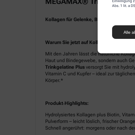
MEGAMAX® Trinkgelatine 
Einwilligung z
Abs. 1 lit. a
Kollagen für Gelenke, Bindegewebe & H
Alle a
Warum Sie jetzt auf Kollagen setzen soll
Mit den Jahren lässt die natürliche Kollag
Haut und Bindegewebe, sondern auch Ge
Trinkgelatine Plus
versorgt Sie mit hydrol
Vitamin C und Kupfer – ideal zur tägliche
Körper.*
Produkt‑Highlights:
Hydrolysiertes Kollagen plus Biotin, Vita
Pulverform – leicht löslich, frischer Ora
Schnell angerührt: morgens oder nach de