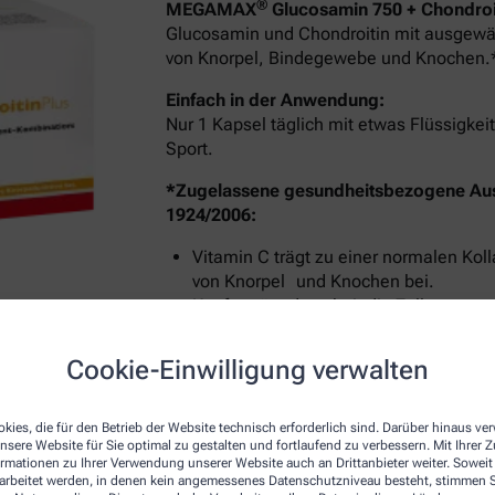
®
MEGAMAX
Glucosamin 750 + Chondroit
Glucosamin und Chondroitin mit ausgewäh
von Knorpel, Bindegewebe und Knochen.
Einfach in der Anwendung:
Nur 1 Kapsel täglich mit etwas Flüssigk
Sport.
*Zugelassene gesundheitsbezogene Au
1924/2006:
Vitamin C trägt zu einer normalen Kol
von Knorpel und Knochen bei.
Kupfer trägt dazu bei, die Zellen vor 
Erhaltung von normalem Bindegewebe
Mangan trägt zur Erhaltung normaler
Cookie-Einwilligung verwalten
Bindegewebsbildung bei.
kies, die für den Betrieb der Website technisch erforderlich sind. Darüber hinaus v
nsere Website für Sie optimal zu gestalten und fortlaufend zu verbessern. Mit Ihrer
ormationen zu Ihrer Verwendung unserer Website auch an Drittanbieter weiter. Soweit
rarbeitet werden, in denen kein angemessenes Datenschutzniveau besteht, stimmen Si