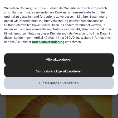
Wir setzen Cookies, die für den Betrieb der Website technisch erforderlich
sind. Darüber hinaus verwenden wir Cookies, um unsere Website für Sie
optimal zu gestalten und fortlaufend zu verbessern. Mit Ihrer Zustimmung
Vitamin D – Möglichkeiten in der Prävention und
geben wir Informationen zu Ihrer Verwendung unserer Website auch an
Drittanbieter weiter. Soweit dabei Daten in Ländern verarbeitet werden, in
Therapieergänzung
denen kein angemessenes Datenschutzniveau besteht, stimmen Sie mit Ihrer
Einwilligung zur Nutzung dieser Dienste auch der Verarbeitung Ihrer Daten in
Gesundheitswirkung verstehen und Vitamin-D-Mangel aktiv
diesen Ländern gem. Artikel 49 Abs. 1 lit. a DSGVO zu. Weitere Informationen
vorbeugen
können Sie unserer
Datenschutzerklärung
entnehmen.
Referentin:
Uta Simonsen
Termin:
03.11.2025
Alle akzeptieren
Jetzt anmelden
Nur notwendige akzeptieren
Einstellungen verwalten