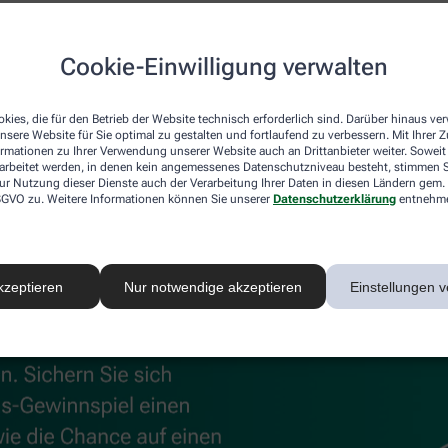
uskeln und Gelenke
Cookie-Einwilligung verwalten
®
®
 können, unterstützen
Kytta
Schmerzsalbe und Kytta
Wärm
 Beschwerden effektiv lindert, sorgt die Wärmecreme für wohl
kies, die für den Betrieb der Website technisch erforderlich sind. Darüber hinaus v
nsere Website für Sie optimal zu gestalten und fortlaufend zu verbessern. Mit Ihrer
ormationen zu Ihrer Verwendung unserer Website auch an Drittanbieter weiter. Soweit
rarbeitet werden, in denen kein angemessenes Datenschutzniveau besteht, stimmen Si
ur Nutzung dieser Dienste auch der Verarbeitung Ihrer Daten in diesen Ländern gem. 
 DSGVO zu. Weitere Informationen können Sie unserer
Datenschutzerklärung
entnehm
kzeptieren
Nur notwendige akzeptieren
Einstellungen v