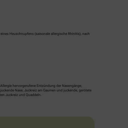
nes Heuschnupfens (saisonale allergische Rhinitis), nach
ne Allergie hervorgerufene Entzündung der Nasengänge,
r juckende Nase, Juckreiz am Gaumen und juckende, gerötete
lten Juckreiz und Quaddeln.