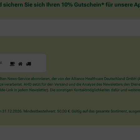
d sichern Sie sich Ihren 10% Gutschein* für unsere 
1
2
3
Sind
W
.
Sie
ein
Mensch?
en News-Service abonnieren, der von der Alliance Healthcare Deutschland GmbH (AH
Dann
verarbeitet. AHD setzt für den Versand und die Analyse des Newsletters den Dienstle
wählen
de-Link in jedem Newsletter). Die sonstigen Kontaktmöglichkeiten dafür und weitere
Sie
bitte
den
31.12.2026. Mindestbestellwert: 50,00 €. Gültig auf das gesamte Sortiment, ausges
LKW.