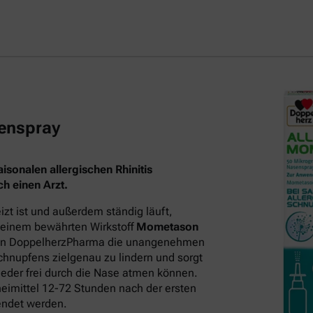
enspray
sonalen allergischen Rhinitis
h einen Arzt.
t ist und außerdem ständig läuft,
 seinem bewährten Wirkstoff
Mometason
on DoppelherzPharma die unangenehmen
hnupfens zielgenau zu lindern und sorgt
eder frei durch die Nase atmen können.
neimittel 12-72 Stunden nach der ersten
endet werden.