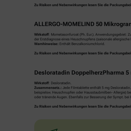
Zu Risiken und Nebenwirkungen lesen Sie die Packungsbeilag
ALLERGO-MOMELIND 50 Mikrogram
Wirkstoff
: Mometasonfuroat (Ph. Eur.). Anwendungsgebiet: Z
der Erstdiagnose eines Heuschnupfens (saisonale allergische R
Warnhinweise:
Enthält Benzalkoniumchlorid.
Zu Risiken und Nebenwirkungen lesen Sie die Packungsbeilag
Desloratadin DoppelherzPharma 5 
Wirkstoff
: Desloratadin.
Zusammensetz.:
Jede Filmtablette enthält 5 mg Desloratadin
beispielsw. Heuschnupfen oder Hausstaubmilben- Allergie) be
oder tränende Augen. Ebenfalls zur Besserung der Sympt. bei U
Zu Risiken und Nebenwirkungen lesen Sie die Packungsbeilag