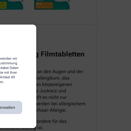
harma 5 mg Filmtabletten
erwenden wir
 Zustimmung
 dabei Daten
itteln, die direkt an den Augen und der
e mit Ihrer
Artikel 49
sloratadin ein Antiallergikum, das
en.
iv ist. Es hemmt den körpereigenen
pische Symptome wie Juckreiz und
sem Grund bekämpft es nicht nur
 auch die Beschwerden bei allergischem
erwalten
milben- sowie Tierhaar-Allergie.
müde, was insbesondere für das
nverkehr wichtig ist.