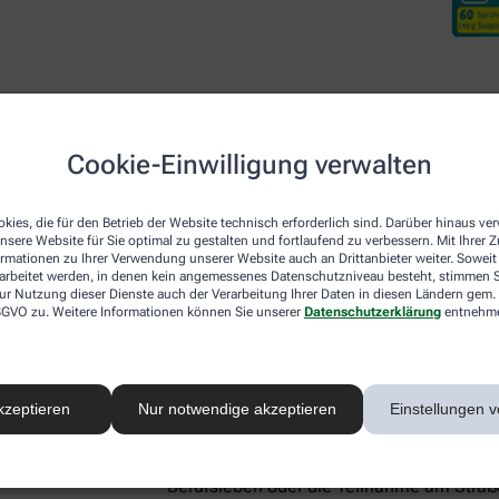
Cookie-Einwilligung verwalten
Desloratadin DoppelherzP
kies, die für den Betrieb der Website technisch erforderlich sind. Darüber hinaus v
nsere Website für Sie optimal zu gestalten und fortlaufend zu verbessern. Mit Ihrer
ormationen zu Ihrer Verwendung unserer Website auch an Drittanbieter weiter. Soweit
Neben den beiden lokal wirkenden Arzneim
rarbeitet werden, in denen kein angemessenes Datenschutzniveau besteht, stimmen Si
ur Nutzung dieser Dienste auch der Verarbeitung Ihrer Daten in diesen Ländern gem. 
Nase für Linderung sorgen, gibt es mit De
 DSGVO zu. Weitere Informationen können Sie unserer
Datenschutzerklärung
entnehm
systemisch – also im ganzen Körper – akt
Botenstoff Histamin, der für allergie-ty
Schwellungen verantwortlich ist. Aus die
Heuschnupfen-Symptome, sondern lindert
kzeptieren
Nur notwendige akzeptieren
Einstellungen v
Hautausschlag (Urtikaria), und Hausstaub
Gut zu wissen:
Desloratadin macht nicht 
Berufsleben oder die Teilnahme am Straße