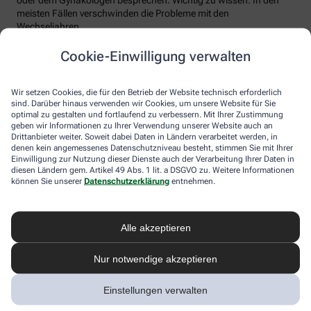
meisten Fällen verschwinden die Probleme mit den
Wechseljahren.
Voraussetzung für eine erfolgreiche Behandlung ist allerdings
Cookie-Einwilligung verwalten
immer, dass die Endometriose auch als solche erkannt wird.
Regelmäßig heftige Regelschmerzen sollten Frauen deshalb ernst
nehmen und ärztlich abklären lassen. Und sich auf keinen Fall
Wir setzen Cookies, die für den Betrieb der Website technisch erforderlich
einreden lassen, sie seien normal.
sind. Darüber hinaus verwenden wir Cookies, um unsere Website für Sie
optimal zu gestalten und fortlaufend zu verbessern. Mit Ihrer Zustimmung
geben wir Informationen zu Ihrer Verwendung unserer Website auch an
Drittanbieter weiter. Soweit dabei Daten in Ländern verarbeitet werden, in
denen kein angemessenes Datenschutzniveau besteht, stimmen Sie mit Ihrer
Einwilligung zur Nutzung dieser Dienste auch der Verarbeitung Ihrer Daten in
diesen Ländern gem. Artikel 49 Abs. 1 lit. a DSGVO zu. Weitere Informationen
können Sie unserer
Datenschutzerklärung
entnehmen.
Alle akzeptieren
Melden Sie sich hier an und sichern Sie
Nur notwendige akzeptieren
sich Ihren 10% Gutschein* für unsere
Apotheke
Einstellungen verwalten