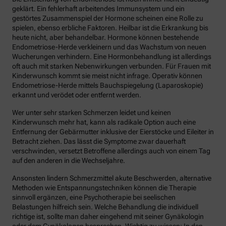
geklärt. Ein fehlerhaft arbeitendes Immunsystem und ein
gestörtes Zusammenspiel der Hormone scheinen eine Rolle zu
spielen, ebenso erbliche Faktoren. Heilbar ist die Erkrankung bis
heute nicht, aber behandelbar. Hormone können bestehende
Endometriose-Herde verkleinern und das Wachstum von neuen
Wucherungen verhindern. Eine Hormonbehandlung ist allerdings
oft auch mit starken Nebenwirkungen verbunden. Für Frauen mit
Kinderwunsch kommt sie meist nicht infrage. Operativ können
Endometriose-Herde mittels Bauchspiegelung (Laparoskopie)
erkannt und verödet oder entfernt werden.
Wer unter sehr starken Schmerzen leidet und keinen
Kinderwunsch mehr hat, kann als radikale Option auch eine
Entfernung der Gebärmutter inklusive der Eierstöcke und Eileiter in
Betracht ziehen. Das lässt die Symptome zwar dauerhaft
verschwinden, versetzt Betroffene allerdings auch von einem Tag
auf den anderen in die Wechseljahre.
Ansonsten lindern Schmerzmittel akute Beschwerden, alternative
Methoden wie Entspannungstechniken können die Therapie
sinnvoll ergänzen, eine Psychotherapie bei seelischen
Belastungen hilfreich sein. Welche Behandlung die individuell
richtige ist, sollte man daher eingehend mit seiner Gynäkologin
oder dem Gynäkologen besprechen. Wichtig zu wissen: In den