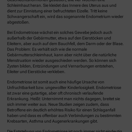
Schleimhaut heran. Sie kleidet das Innere des Uterus aus und
dient zur Einnistung einer befruchteten Eizelle. Tritt keine
Schwangerschaft ein, wird das sogenannte Endometrium wieder
abgestoßen.
Bei Endometriose wächst ein solches Gewebe jedoch auch
außerhalb der Gebärmutter, etwa auf den Eierstöcken und
Eileitern, aber auch auf dem Bauchfell, dem Darm oder der Blase.
Das Problem: Es verhält sich wie die normale
Gebärmutterschleimhaut, kann aber nicht über die natürliche
Menstruation wieder ausgeschieden werden. So können sich
Zysten bilden, Entzündungen und Vernarbungen entstehen,
Eileiter und Eierstöcke verkleben.
Endometriose ist somit auch eine häufige Ursache von
Unfruchtbarkeit bzw. ungewollter Kinderlosigkeit. Endometriose
ist zwar eine gutartige, aber oft chronisch verlaufende
Erkrankung. Heißt: Unternimmt man nichts dagegen, breitet sie
sich immer weiter aus. Neue Studien zeigen zudem, dass
Betroffene ein deutlich erhöhtes Risiko für einen Schlaganfall
haben und dass es offenbar auch Verbindungen zu bestimmten
Krebsarten, Asthma und Augenerkrankungen gibt.
Die Entstehung von Endometriose ist noch immer nicht eindeutig