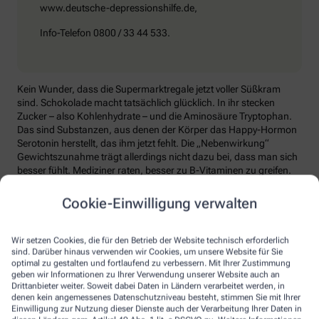
www.deutsche-depressionshilfe.de,
Info-Telefon 0800 / 33 44 533.
Kein Wunder, dass die Supermarktregale jetzt voller Süßkram
sind. Schokolade macht tatsächlich glücklich. In ihr stecken
Zucker – also Kohlenhydrate – und die Aminosäure Tryptophan.
Das sind Substanzen, aus denen der Körper das Happy-Hormon
Serotonin herstellt, das ihm jetzt fehlt. Die „Nebenwirkung“
Gewichtszunahme trägt allerdings nicht dazu bei, dass man sich
besser fühlt. Mediziner raten, besser zu B-Vitaminen zu greifen.
Die liefern unter anderem Baustoffe für Serotonin, fördern den
Energiestoffwechsel und unterstützen die Stressverarbeitung.
Cookie-Einwilligung verwalten
Kontraproduktiv beim Wintertief: sich einzuigeln und
zurückzuziehen. Im Gegenteil: Aktiv zu bleiben, mit Familie und
Wir setzen Cookies, die für den Betrieb der Website technisch erforderlich
Freunden etwas zu unternehmen, viel frische Luft zu tanken und
sind. Darüber hinaus verwenden wir Cookies, um unsere Website für Sie
sich zum Beispiel mit seinem Hobby intensiv zu beschäftigen, hebt
optimal zu gestalten und fortlaufend zu verbessern. Mit Ihrer Zustimmung
geben wir Informationen zu Ihrer Verwendung unserer Website auch an
die Laune. Dabei hilft, sich jeden Sonntag zu notieren, was man in
Drittanbieter weiter. Soweit dabei Daten in Ländern verarbeitet werden, in
der kommenden Woche Schönes machen will.
denen kein angemessenes Datenschutzniveau besteht, stimmen Sie mit Ihrer
Einwilligung zur Nutzung dieser Dienste auch der Verarbeitung Ihrer Daten in
Sommer-Feeling lässt sich auch zurückholen: mit anderen in