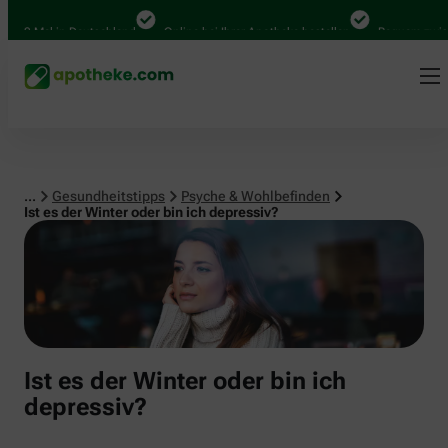
Psyche & Wohlbefinden
00 Mal in Deutschland
Online bei Ihrer Apotheke bestellen
Bequem zwische
...
Gesundheitstipps
Psyche & Wohlbefinden
Ist es der Winter oder bin ich depressiv?
Ist es der Winter oder bin ich
depressiv?