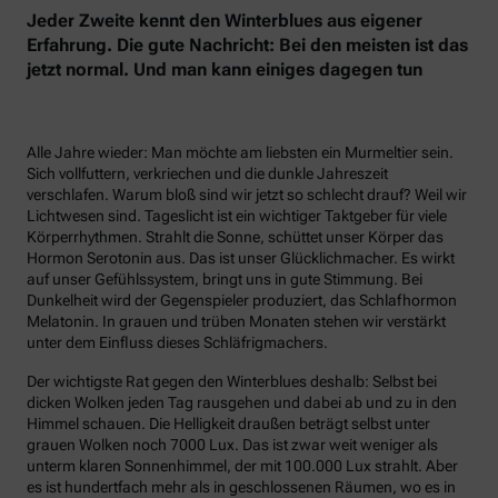
Jeder Zweite kennt den Winterblues aus eigener
Erfahrung. Die gute Nachricht: Bei den meisten ist das
jetzt normal. Und man kann einiges dagegen tun
Alle Jahre wieder: Man möchte am liebsten ein Murmeltier sein.
Sich vollfuttern, verkriechen und die dunkle Jahreszeit
verschlafen. Warum bloß sind wir jetzt so schlecht drauf? Weil wir
Lichtwesen sind. Tageslicht ist ein wichtiger Taktgeber für viele
Körperrhythmen. Strahlt die Sonne, schüttet unser Körper das
Hormon Serotonin aus. Das ist unser Glücklichmacher. Es wirkt
auf unser Gefühlssystem, bringt uns in gute Stimmung. Bei
Dunkelheit wird der Gegenspieler produziert, das Schlafhormon
Melatonin. In grauen und trüben Monaten stehen wir verstärkt
unter dem Einfluss dieses Schläfrigmachers.
Der wichtigste Rat gegen den Winterblues deshalb: Selbst bei
dicken Wolken jeden Tag rausgehen und dabei ab und zu in den
Himmel schauen. Die Helligkeit draußen beträgt selbst unter
grauen Wolken noch 7000 Lux. Das ist zwar weit weniger als
unterm klaren Sonnenhimmel, der mit 100.000 Lux strahlt. Aber
es ist hundertfach mehr als in geschlossenen Räumen, wo es in