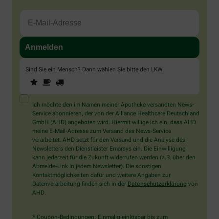
Sind Sie ein Mensch? Dann wählen Sie bitte
den LKW
.
1
2
3
Sind
Sie
ein
Mensch?
Ich möchte den im Namen meiner Apotheke versandten News-
Dann
Service abonnieren, der von der Alliance Healthcare Deutschland
wählen
GmbH (AHD) angeboten wird. Hiermit willige ich ein, dass AHD
Sie
meine E-Mail-Adresse zum Versand des News-Service
bitte
verarbeitet. AHD setzt für den Versand und die Analyse des
den
Newsletters den Dienstleister Emarsys ein. Die Einwilligung
LKW.
kann jederzeit für die Zukunft widerrufen werden (z.B. über den
Abmelde-Link in jedem Newsletter). Die sonstigen
Kontaktmöglichkeiten dafür und weitere Angaben zur
Datenverarbeitung finden sich in der
Datenschutzerklärung
von
AHD.
* Coupon-Bedingungen: Einmalig einlösbar bis zum