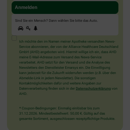
Sind Sie ein Mensch? Dann wählen Sie bitte
das Auto
.
1
2
3
Sind
Sie
ein
Mensch?
Ich möchte den im Namen meiner Apotheke versandten News-
Dann
Service abonnieren, der von der Alliance Healthcare Deutschland
wählen
GmbH (AHD) angeboten wird. Hiermit willige ich ein, dass AHD
Sie
meine E-Mail-Adresse zum Versand des News-Service
bitte
verarbeitet. AHD setzt für den Versand und die Analyse des
das
Newsletters den Dienstleister Emarsys ein. Die Einwilligung
Auto.
kann jederzeit für die Zukunft widerrufen werden (z.B. über den
Abmelde-Link in jedem Newsletter). Die sonstigen
Kontaktmöglichkeiten dafür und weitere Angaben zur
Datenverarbeitung finden sich in der
Datenschutzerklärung
von
AHD.
* Coupon-Bedingungen: Einmalig einlösbar bis zum
31.12.2026. Mindestbestellwert: 50,00 €. Gültig auf das
gesamte Sortiment, ausgeschlossen rezeptpflichtige Produkte.