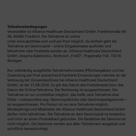
Teilnahmebedingungen
Veranstalter ist Alliance Healthcare Deutschland GmbH, Franklinstraße 46-
48, 60486 Frankfurt. Die Teilnahme ist online
unter www.apotheke.com und per Post möglich. So einfach geht die
Teilnahme am Gewinnspiel – online Eingabemaske ausfüllen und
teilnehmen oder Postkarte senden an: Alliance Healthcare Deutschland
GmbH, Despina Kalaitzidou, Stichwort „FreiÖl“, Pragstraße 154, 70376
Stuttgart.
Nur vollständig ausgefüllte Teilnahmeformulare (Pflichtangaben) und bei
Zusendung per Post ausreichend frankierte Einsendungen nehmen an der
Verlosung teil. Einsendeschluss bei Alliance Healthcare Deutschland
GmbH, ist der 31.08.2026. Es gilt das Datum des Poststempels bzw. das
Datum der Online-Teilnahme. Der Rechtsweg ist ausgeschlossen. Die
Teilnahme ist nur unmittelbar möglich; das heißt, eine Teilnahme über
Dritte – insbesondere sog. Gewinnspielclubs oder Gewinnspielagenturen –
ist ausgeschlossen. Pro Person ist nur eine Teilnahme möglich.
Minderjährige und Mitarbeiter der Alliance Healthcare Deutschland GmbH
dürfen nicht teilnehmen. Die Teilnahme an dem Gewinnspiel ist kostenlos
und nicht an einem Produktkauf gebunden. Die Barablöse der Gewinne ist
nicht möglich. Die Gewinner werden aus allen Teilnehmern ausgelost und
schriftlich benachrichtigt.