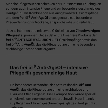
Manche Pflegeroutinen schenken der Haut nicht nur Feuchtigkeit,
sondern auch intensive Pflege und ein besonders geschmeidiges
Hautgefühl. Die Kombination aus ausgewählter Gesichtspflege
®
und dem
frei öl
Anti-AgeÖl
bietet genau diese besondere
Pflegeerfahrung für trockene, anspruchsvolle und reife Haut.
Jetzt teilnehmen und mit etwas Glück eines von
7 hochwertigen
Pflegesets
gewinnen. Jedes Set enthält mehrere Produkte der
®
frei öl
ANTI AGE HYALURON LIFT
Gesichtspflege sowie das
®
frei öl
Anti-AgeÖl
, das die Pflegeroutine um eine besonders
reichhaltige Komponente ergänzt.
®
Das frei öl
Anti-AgeÖl – intensive
Pflege für geschmeidige Haut
®
Ein besonderer Bestandteil des Sets ist das
frei öl
Anti-
AgeÖl
, das die Pflegeroutine um eine reichhaltige und
luxuriöse Pflege ergänzt. Die Ölkomposition wurde speziell
entwickelt, um trockene und anspruchsvolle Haut intensiv
zu pflegen und ihr ein geschmeidiges, glattes Hautgefühl zu
verleihen.