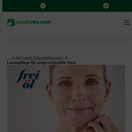
Mal in Deutschland
Online bei Ihrer Apotheke bestellen
Bequem zwischen A
...
Aktionen & Empfehlungen
Luxuspflege für anspruchsvolle Haut