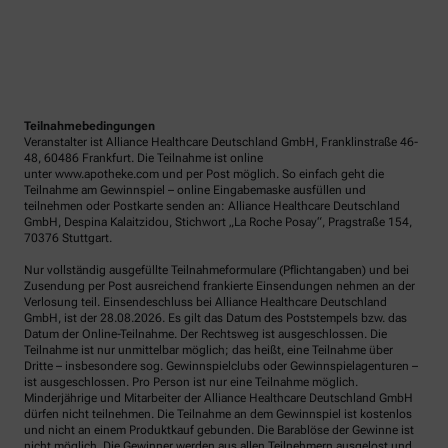
Teilnahmebedingungen
Veranstalter ist Alliance Healthcare Deutschland GmbH, Franklinstraße 46-
48, 60486 Frankfurt. Die Teilnahme ist online
unter www.apotheke.com und per Post möglich. So einfach geht die
Teilnahme am Gewinnspiel – online Eingabemaske ausfüllen und
teilnehmen oder Postkarte senden an: Alliance Healthcare Deutschland
GmbH, Despina Kalaitzidou, Stichwort „La Roche Posay“, Pragstraße 154,
70376 Stuttgart.
Nur vollständig ausgefüllte Teilnahmeformulare (Pflichtangaben) und bei
Zusendung per Post ausreichend frankierte Einsendungen nehmen an der
Verlosung teil. Einsendeschluss bei Alliance Healthcare Deutschland
GmbH, ist der 28.08.2026. Es gilt das Datum des Poststempels bzw. das
Datum der Online-Teilnahme. Der Rechtsweg ist ausgeschlossen. Die
Teilnahme ist nur unmittelbar möglich; das heißt, eine Teilnahme über
Dritte – insbesondere sog. Gewinnspielclubs oder Gewinnspielagenturen –
ist ausgeschlossen. Pro Person ist nur eine Teilnahme möglich.
Minderjährige und Mitarbeiter der Alliance Healthcare Deutschland GmbH
dürfen nicht teilnehmen. Die Teilnahme an dem Gewinnspiel ist kostenlos
und nicht an einem Produktkauf gebunden. Die Barablöse der Gewinne ist
nicht möglich. Die Gewinner werden aus allen Teilnehmern ausgelost und