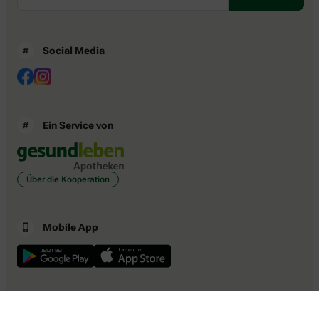
Social Media
Ein Service von
Über die Kooperation
Mobile App