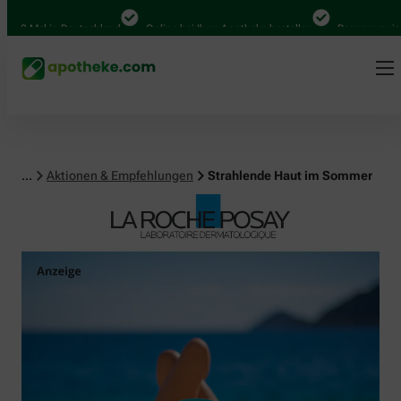
al in Deutschland
Online bei Ihrer Apotheke bestellen
Bequem zwischen Ab
...
Aktionen & Empfehlungen
Strahlende Haut im Sommer