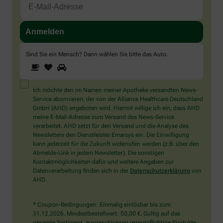
Sind Sie ein Mensch? Dann wählen Sie bitte
das Auto
.
1
2
3
Sind
Sie
ein
Mensch?
Ich möchte den im Namen meiner Apotheke versandten News-
Dann
Service abonnieren, der von der Alliance Healthcare Deutschland
wählen
GmbH (AHD) angeboten wird. Hiermit willige ich ein, dass AHD
Sie
meine E-Mail-Adresse zum Versand des News-Service
bitte
verarbeitet. AHD setzt für den Versand und die Analyse des
das
Newsletters den Dienstleister Emarsys ein. Die Einwilligung
Auto.
kann jederzeit für die Zukunft widerrufen werden (z.B. über den
Abmelde-Link in jedem Newsletter). Die sonstigen
Kontaktmöglichkeiten dafür und weitere Angaben zur
Datenverarbeitung finden sich in der
Datenschutzerklärung
von
AHD.
* Coupon-Bedingungen: Einmalig einlösbar bis zum
31.12.2026. Mindestbestellwert: 50,00 €. Gültig auf das
gesamte Sortiment, ausgeschlossen rezeptpflichtige Produkte.