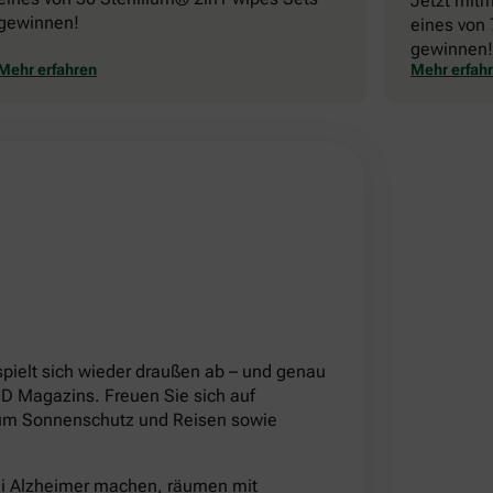
Jetzt mit
gewinnen!
eines von 
gewinnen!
Mehr erfahren
Mehr erfah
!
pielt sich wieder draußen ab – und genau
 Magazins. Freuen Sie sich auf
d um Sonnenschutz und Reisen sowie
ei Alzheimer machen, räumen mit