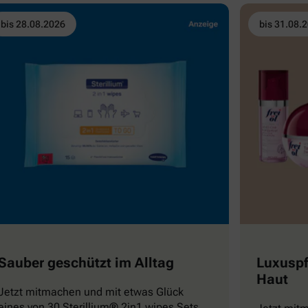
bis 28.08.2026
bis 31.08.
Sauber geschützt im Alltag
Luxuspf
Haut
Jetzt mitmachen und mit etwas Glück
eines von 30 Sterillium® 2in1 wipes Sets