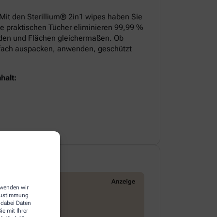
 Mit den Sterillium® 2in1 wipes haben Sie
ie praktischen Tücher eliminieren 99,99 %
nden und Flächen gleichermaßen. Ob
infach auspacken, anwenden, geschützt
halt:
erwenden wir
 Zustimmung
 dabei Daten
e mit Ihrer