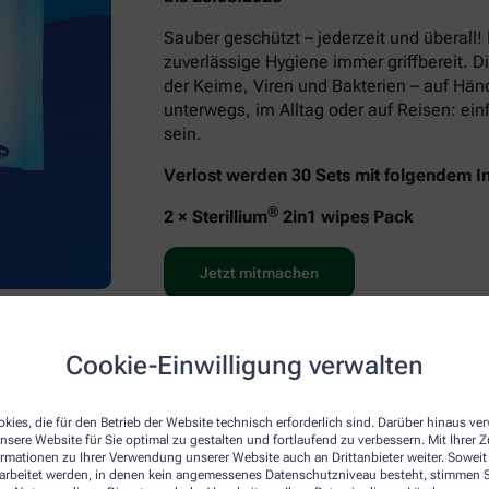
Sauber geschützt – jederzeit und überall!
zuverlässige Hygiene immer griffbereit. D
der Keime, Viren und Bakterien – auf Hä
unterwegs, im Alltag oder auf Reisen: e
sein.
Verlost werden 30 Sets mit folgendem In
®
2 × Sterillium
2in1 wipes Pack
Jetzt mitmachen
Cookie-Einwilligung verwalten
kies, die für den Betrieb der Website technisch erforderlich sind. Darüber hinaus v
nsere Website für Sie optimal zu gestalten und fortlaufend zu verbessern. Mit Ihrer
ormationen zu Ihrer Verwendung unserer Website auch an Drittanbieter weiter. Soweit
rarbeitet werden, in denen kein angemessenes Datenschutzniveau besteht, stimmen Si