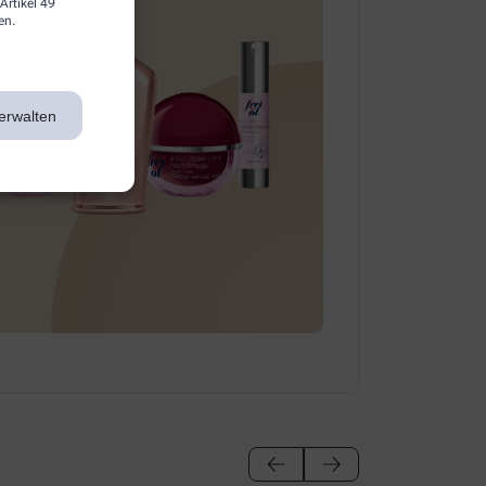
Artikel 49
en.
erwalten