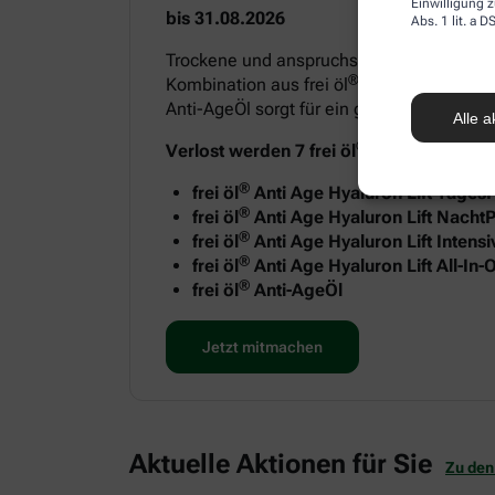
Einwilligung z
bis 31.08.2026
Abs. 1 lit. a
Trockene und anspruchsvolle Haut benötigt
®
Kombination aus frei öl
Anti Age Hyaluron
Anti-AgeÖl sorgt für ein geschmeidiges H
Alle a
®
Verlost werden 7 frei öl
Anti-Age Sets m
®
frei öl
Anti Age Hyaluron Lift Tages
®
frei öl
Anti Age Hyaluron Lift NachtP
®
frei öl
Anti Age Hyaluron Lift Intens
®
frei öl
Anti Age Hyaluron Lift All-In
®
frei öl
Anti-AgeÖl
Jetzt mitmachen
Aktuelle Aktionen für Sie
Zu den