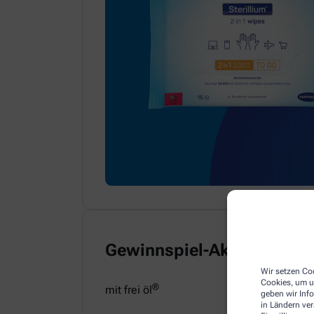
Gewinnspiel-Aktion
Wir setzen Coo
Cookies, um u
®
mit frei öl
geben wir Inf
in Ländern ve