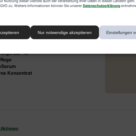
ur Nutzung dieser Dienste auch der Verarbeitung Ihrer Daten in diesen Ländern gem. 
 DSGVO zu. Weitere Informationen können Sie unserer
Datenschutzerklärung
entnehm
 intensive Pflege und Feuchtigkeit. Die
®
 Lift Gesichtspflege und dem frei öl
autgefühl und gepflegte Ausstrahlung.
kzeptieren
Nur notwendige akzeptieren
Einstellungen v
it folgendem Inhalt:
Pflege LSF 15
flege
ivSerum
-One Konzentrat
 Aktionen