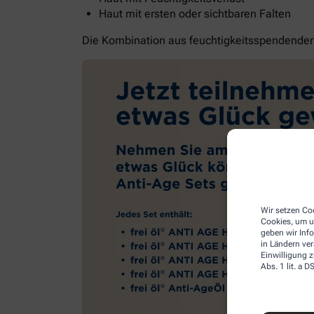
Haut mit ersten oder sichtbaren Falten
Die Kombination aus feuchtigkeitsspendender G
Wir setzen Coo
Cookies, um u
geben wir Inf
in Ländern ve
Einwilligung z
Abs. 1 lit. a