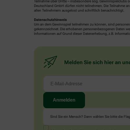
Teilnahme über Dritte – insbesondere sog. Gewinnspielclubs od
Deutschland GmbH dürfen nicht teilnehmen. Die Teilnahme an 
allen Teilnehmern ausgelost und schriftlich benachrichtigt.
Datenschutzhinweis
Um an dem Gewinnspiel teilnehmen zu können, sind personenb
gekennzeichnet. Die erhobenen personenbezogenen Daten werde
Informationen auf Grund dieser Datenerhebung, z.B. Informatio
Melden Sie sich hier an un
Sind Sie ein Mensch? Dann wählen Sie bitte
die Fla