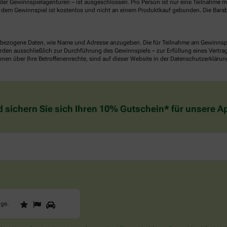
er Gewinnspielagenturen – ist ausgeschlossen. Pro Person ist nur eine Teilnahme mö
dem Gewinnspiel ist kostenlos und nicht an einem Produktkauf gebunden. Die Barab
ezogene Daten, wie Name und Adresse anzugeben. Die für Teilnahme am Gewinnspiel 
n ausschließlich zur Durchführung des Gewinnspiels – zur Erfüllung eines Vertrages
nen über Ihre Betroffenenrechte, sind auf dieser Website in der Datenschutzerklärun
d sichern Sie sich Ihren 10% Gutschein* für unsere 
1
2
3
Sind
gge
.
Sie
ein