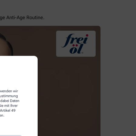
ige Anti-Age Routine.
erwenden wir
 Zustimmung
 dabei Daten
e mit Ihrer
Artikel 49
en.