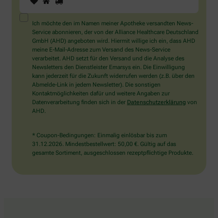
Sie
ein
Mensch?
Ich möchte den im Namen meiner Apotheke versandten News-
Dann
Service abonnieren, der von der Alliance Healthcare Deutschland
wählen
GmbH (AHD) angeboten wird. Hiermit willige ich ein, dass AHD
Sie
meine E-Mail-Adresse zum Versand des News-Service
bitte
verarbeitet. AHD setzt für den Versand und die Analyse des
das
Newsletters den Dienstleister Emarsys ein. Die Einwilligung
Haus.
kann jederzeit für die Zukunft widerrufen werden (z.B. über den
Abmelde-Link in jedem Newsletter). Die sonstigen
Kontaktmöglichkeiten dafür und weitere Angaben zur
Datenverarbeitung finden sich in der
Datenschutzerklärung
von
AHD.
* Coupon-Bedingungen: Einmalig einlösbar bis zum
31.12.2026. Mindestbestellwert: 50,00 €. Gültig auf das
gesamte Sortiment, ausgeschlossen rezeptpflichtige Produkte.