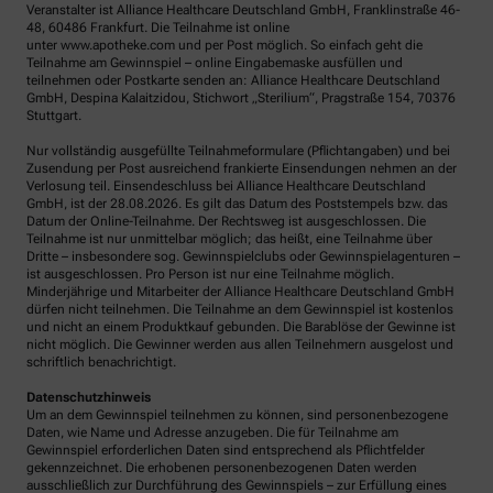
Veranstalter ist Alliance Healthcare Deutschland GmbH, Franklinstraße 46-
48, 60486 Frankfurt. Die Teilnahme ist online
unter www.apotheke.com und per Post möglich. So einfach geht die
Teilnahme am Gewinnspiel – online Eingabemaske ausfüllen und
teilnehmen oder Postkarte senden an: Alliance Healthcare Deutschland
GmbH, Despina Kalaitzidou, Stichwort „Sterilium“, Pragstraße 154, 70376
Stuttgart.
Nur vollständig ausgefüllte Teilnahmeformulare (Pflichtangaben) und bei
Zusendung per Post ausreichend frankierte Einsendungen nehmen an der
Verlosung teil. Einsendeschluss bei Alliance Healthcare Deutschland
GmbH, ist der 28.08.2026. Es gilt das Datum des Poststempels bzw. das
Datum der Online-Teilnahme. Der Rechtsweg ist ausgeschlossen. Die
Teilnahme ist nur unmittelbar möglich; das heißt, eine Teilnahme über
Dritte – insbesondere sog. Gewinnspielclubs oder Gewinnspielagenturen –
ist ausgeschlossen. Pro Person ist nur eine Teilnahme möglich.
Minderjährige und Mitarbeiter der Alliance Healthcare Deutschland GmbH
dürfen nicht teilnehmen. Die Teilnahme an dem Gewinnspiel ist kostenlos
und nicht an einem Produktkauf gebunden. Die Barablöse der Gewinne ist
nicht möglich. Die Gewinner werden aus allen Teilnehmern ausgelost und
schriftlich benachrichtigt.
Datenschutzhinweis
Um an dem Gewinnspiel teilnehmen zu können, sind personenbezogene
Daten, wie Name und Adresse anzugeben. Die für Teilnahme am
Gewinnspiel erforderlichen Daten sind entsprechend als Pflichtfelder
gekennzeichnet. Die erhobenen personenbezogenen Daten werden
ausschließlich zur Durchführung des Gewinnspiels – zur Erfüllung eines