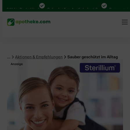
 Mal in Deutschland
Online bei Ihrer Apotheke bestellen
Bequem zwischen 
...
Aktionen & Empfehlungen
Sauber geschützt im Alltag