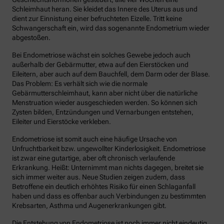
Schleimhaut heran. Sie kleidet das Innere des Uterus aus und
dient zur Einnistung einer befruchteten Eizelle. Tritt keine
Schwangerschaft ein, wird das sogenannte Endometrium wieder
abgestoßen.
Bei Endometriose wächst ein solches Gewebe jedoch auch
außerhalb der Gebärmutter, etwa auf den Eierstöcken und
Eileitern, aber auch auf dem Bauchfell, dem Darm oder der Blase.
Das Problem: Es verhält sich wie die normale
Gebärmutterschleimhaut, kann aber nicht über die natürliche
Menstruation wieder ausgeschieden werden. So können sich
Zysten bilden, Entzündungen und Vernarbungen entstehen,
Eileiter und Eierstöcke verkleben.
Endometriose ist somit auch eine häufige Ursache von
Unfruchtbarkeit bzw. ungewollter Kinderlosigkeit. Endometriose
ist zwar eine gutartige, aber oft chronisch verlaufende
Erkrankung. Heißt: Unternimmt man nichts dagegen, breitet sie
sich immer weiter aus. Neue Studien zeigen zudem, dass
Betroffene ein deutlich erhöhtes Risiko für einen Schlaganfall
haben und dass es offenbar auch Verbindungen zu bestimmten
Krebsarten, Asthma und Augenerkrankungen gibt.
Die Entstehung von Endometriose ist noch immer nicht eindeutig