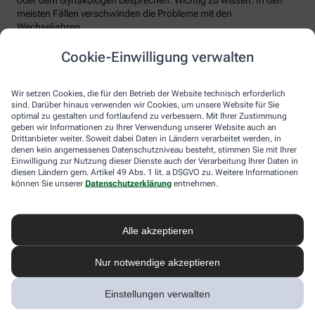
meisten Fällen verschwinden die Probleme mit den
Wechseljahren.
Voraussetzung für eine erfolgreiche Behandlung ist allerdings
Cookie-Einwilligung verwalten
immer, dass die Endometriose auch als solche erkannt wird.
Regelmäßig heftige Regelschmerzen sollten Frauen deshalb ernst
nehmen und ärztlich abklären lassen. Und sich auf keinen Fall
Wir setzen Cookies, die für den Betrieb der Website technisch erforderlich
einreden lassen, sie seien normal.
sind. Darüber hinaus verwenden wir Cookies, um unsere Website für Sie
optimal zu gestalten und fortlaufend zu verbessern. Mit Ihrer Zustimmung
geben wir Informationen zu Ihrer Verwendung unserer Website auch an
Drittanbieter weiter. Soweit dabei Daten in Ländern verarbeitet werden, in
denen kein angemessenes Datenschutzniveau besteht, stimmen Sie mit Ihrer
Einwilligung zur Nutzung dieser Dienste auch der Verarbeitung Ihrer Daten in
diesen Ländern gem. Artikel 49 Abs. 1 lit. a DSGVO zu. Weitere Informationen
können Sie unserer
Datenschutzerklärung
entnehmen.
Alle akzeptieren
Melden Sie sich hier an und sichern Sie
Nur notwendige akzeptieren
sich Ihren 10% Gutschein* für unsere
Apotheke
Einstellungen verwalten