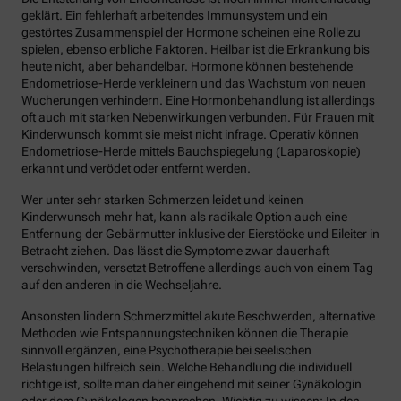
geklärt. Ein fehlerhaft arbeitendes Immunsystem und ein
gestörtes Zusammenspiel der Hormone scheinen eine Rolle zu
spielen, ebenso erbliche Faktoren. Heilbar ist die Erkrankung bis
heute nicht, aber behandelbar. Hormone können bestehende
Endometriose-Herde verkleinern und das Wachstum von neuen
Wucherungen verhindern. Eine Hormonbehandlung ist allerdings
oft auch mit starken Nebenwirkungen verbunden. Für Frauen mit
Kinderwunsch kommt sie meist nicht infrage. Operativ können
Endometriose-Herde mittels Bauchspiegelung (Laparoskopie)
erkannt und verödet oder entfernt werden.
Wer unter sehr starken Schmerzen leidet und keinen
Kinderwunsch mehr hat, kann als radikale Option auch eine
Entfernung der Gebärmutter inklusive der Eierstöcke und Eileiter in
Betracht ziehen. Das lässt die Symptome zwar dauerhaft
verschwinden, versetzt Betroffene allerdings auch von einem Tag
auf den anderen in die Wechseljahre.
Ansonsten lindern Schmerzmittel akute Beschwerden, alternative
Methoden wie Entspannungstechniken können die Therapie
sinnvoll ergänzen, eine Psychotherapie bei seelischen
Belastungen hilfreich sein. Welche Behandlung die individuell
richtige ist, sollte man daher eingehend mit seiner Gynäkologin
oder dem Gynäkologen besprechen. Wichtig zu wissen: In den