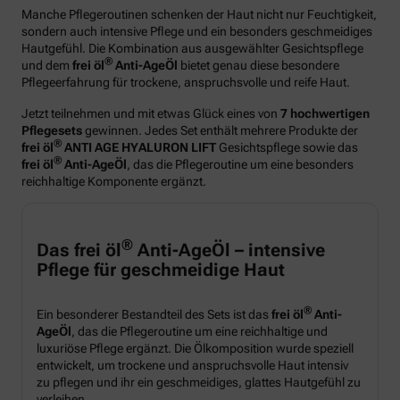
Manche Pflegeroutinen schenken der Haut nicht nur Feuchtigkeit,
sondern auch intensive Pflege und ein besonders geschmeidiges
Hautgefühl. Die Kombination aus ausgewählter Gesichtspflege
®
und dem
frei öl
Anti-AgeÖl
bietet genau diese besondere
Pflegeerfahrung für trockene, anspruchsvolle und reife Haut.
Jetzt teilnehmen und mit etwas Glück eines von
7 hochwertigen
Pflegesets
gewinnen. Jedes Set enthält mehrere Produkte der
®
frei öl
ANTI AGE HYALURON LIFT
Gesichtspflege sowie das
®
frei öl
Anti-AgeÖl
, das die Pflegeroutine um eine besonders
reichhaltige Komponente ergänzt.
®
Das frei öl
Anti-AgeÖl – intensive
Pflege für geschmeidige Haut
®
Ein besonderer Bestandteil des Sets ist das
frei öl
Anti-
AgeÖl
, das die Pflegeroutine um eine reichhaltige und
luxuriöse Pflege ergänzt. Die Ölkomposition wurde speziell
entwickelt, um trockene und anspruchsvolle Haut intensiv
zu pflegen und ihr ein geschmeidiges, glattes Hautgefühl zu
verleihen.