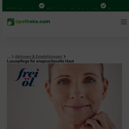
0 Mal in Deutschland
Online bei Ihrer Apotheke bestellen
Bequem zwischen 
...
Aktionen & Empfehlungen
Luxuspflege für anspruchsvolle Haut