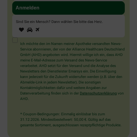
Sind Sie ein Mensch? Dann wählen Sie bitte
das Herz
.
1
2
3
Sind
Sie
ein
Mensch?
Ich möchte den im Namen meiner Apotheke versandten News-
Dann
Service abonnieren, der von der Alliance Healthcare Deutschland
wählen
GmbH (AHD) angeboten wird. Hiermit willige ich ein, dass AHD
Sie
meine E-Mail-Adresse zum Versand des News-Service
bitte
verarbeitet. AHD setzt für den Versand und die Analyse des
das
Newsletters den Dienstleister Emarsys ein. Die Einwilligung
Herz.
kann jederzeit für die Zukunft widerrufen werden (z.B. über den
Abmelde-Link in jedem Newsletter). Die sonstigen
Kontaktmöglichkeiten dafür und weitere Angaben zur
Datenverarbeitung finden sich in der
Datenschutzerklärung
von
AHD.
* Coupon-Bedingungen: Einmalig einlösbar bis zum
31.12.2026. Mindestbestellwert: 50,00 €. Gültig auf das
gesamte Sortiment, ausgeschlossen rezeptpflichtige Produkte.