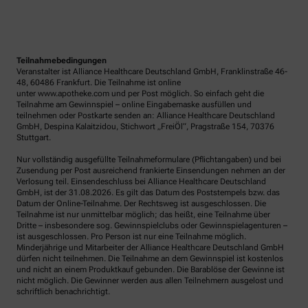
Teilnahmebedingungen
Veranstalter ist Alliance Healthcare Deutschland GmbH, Franklinstraße 46-
48, 60486 Frankfurt. Die Teilnahme ist online
unter www.apotheke.com und per Post möglich. So einfach geht die
Teilnahme am Gewinnspiel – online Eingabemaske ausfüllen und
teilnehmen oder Postkarte senden an: Alliance Healthcare Deutschland
GmbH, Despina Kalaitzidou, Stichwort „FreiÖl“, Pragstraße 154, 70376
Stuttgart.
Nur vollständig ausgefüllte Teilnahmeformulare (Pflichtangaben) und bei
Zusendung per Post ausreichend frankierte Einsendungen nehmen an der
Verlosung teil. Einsendeschluss bei Alliance Healthcare Deutschland
GmbH, ist der 31.08.2026. Es gilt das Datum des Poststempels bzw. das
Datum der Online-Teilnahme. Der Rechtsweg ist ausgeschlossen. Die
Teilnahme ist nur unmittelbar möglich; das heißt, eine Teilnahme über
Dritte – insbesondere sog. Gewinnspielclubs oder Gewinnspielagenturen –
ist ausgeschlossen. Pro Person ist nur eine Teilnahme möglich.
Minderjährige und Mitarbeiter der Alliance Healthcare Deutschland GmbH
dürfen nicht teilnehmen. Die Teilnahme an dem Gewinnspiel ist kostenlos
und nicht an einem Produktkauf gebunden. Die Barablöse der Gewinne ist
nicht möglich. Die Gewinner werden aus allen Teilnehmern ausgelost und
schriftlich benachrichtigt.