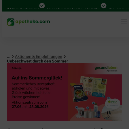
0 Mal in Deutschland
Online bei Ihrer Apotheke bestellen
Bequem zwischen
...
Aktionen & Empfehlungen
Unbeschwert durch den Sommer