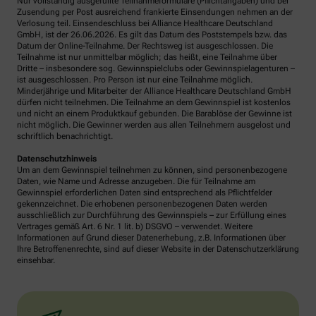
Nur vollständig ausgefüllte Teilnahmeformulare (Pflichtangaben) und bei
Zusendung per Post ausreichend frankierte Einsendungen nehmen an der
Verlosung teil. Einsendeschluss bei Alliance Healthcare Deutschland
GmbH, ist der 26.06.2026. Es gilt das Datum des Poststempels bzw. das
Datum der Online-Teilnahme. Der Rechtsweg ist ausgeschlossen. Die
Teilnahme ist nur unmittelbar möglich; das heißt, eine Teilnahme über
Dritte – insbesondere sog. Gewinnspielclubs oder Gewinnspielagenturen –
ist ausgeschlossen. Pro Person ist nur eine Teilnahme möglich.
Minderjährige und Mitarbeiter der Alliance Healthcare Deutschland GmbH
dürfen nicht teilnehmen. Die Teilnahme an dem Gewinnspiel ist kostenlos
und nicht an einem Produktkauf gebunden. Die Barablöse der Gewinne ist
nicht möglich. Die Gewinner werden aus allen Teilnehmern ausgelost und
schriftlich benachrichtigt.
Datenschutzhinweis
Um an dem Gewinnspiel teilnehmen zu können, sind personenbezogene
Daten, wie Name und Adresse anzugeben. Die für Teilnahme am
Gewinnspiel erforderlichen Daten sind entsprechend als Pflichtfelder
gekennzeichnet. Die erhobenen personenbezogenen Daten werden
ausschließlich zur Durchführung des Gewinnspiels – zur Erfüllung eines
Vertrages gemäß Art. 6 Nr. 1 lit. b) DSGVO – verwendet. Weitere
Informationen auf Grund dieser Datenerhebung, z.B. Informationen über
Ihre Betroffenenrechte, sind auf dieser Website in der Datenschutzerklärung
einsehbar.