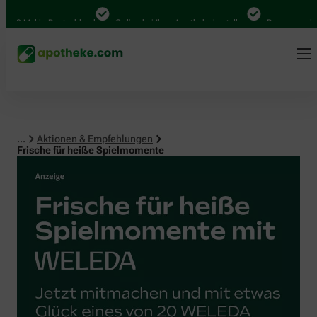
Mal in Deutschland
Online bei Ihrer Apotheke bestellen
Bequem zwischen A
...
Aktionen & Empfehlungen
Frische für heiße Spielmomente