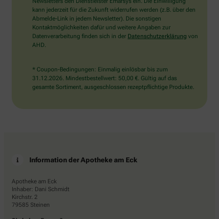
das
Newsletters den Dienstleister Emarsys ein. Die Einwilligung
Flugzeug.
kann jederzeit für die Zukunft widerrufen werden (z.B. über den
Abmelde-Link in jedem Newsletter). Die sonstigen
Kontaktmöglichkeiten dafür und weitere Angaben zur
Datenverarbeitung finden sich in der
Datenschutzerklärung
von
AHD.
* Coupon-Bedingungen: Einmalig einlösbar bis zum
31.12.2026. Mindestbestellwert: 50,00 €. Gültig auf das
gesamte Sortiment, ausgeschlossen rezeptpflichtige Produkte.
Information der Apotheke am Eck
Apotheke am Eck
Inhaber: Dani Schmidt
Kirchstr. 2
79585 Steinen