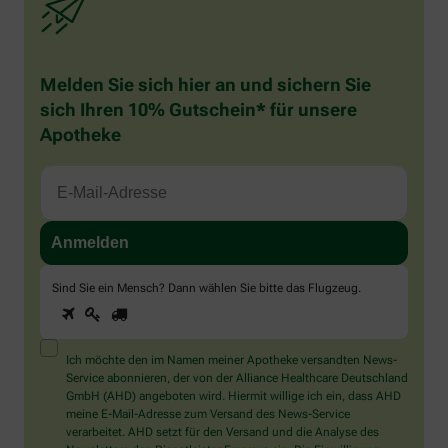
Melden Sie sich hier an und sichern Sie
sich Ihren 10% Gutschein* für unsere
Apotheke
Sind Sie ein Mensch? Dann wählen Sie bitte
das Flugzeug
.
1
2
3
Sind
Sie
ein
Mensch?
Ich möchte den im Namen meiner Apotheke versandten News-
Dann
Service abonnieren, der von der Alliance Healthcare Deutschland
wählen
GmbH (AHD) angeboten wird. Hiermit willige ich ein, dass AHD
Sie
meine E-Mail-Adresse zum Versand des News-Service
bitte
verarbeitet. AHD setzt für den Versand und die Analyse des