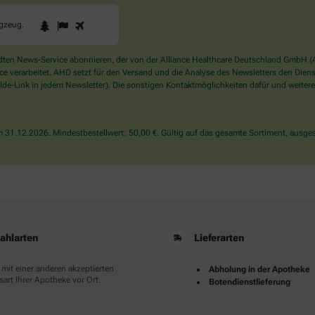
1
2
3
Sind
ugzeug
.
Sie
ein
Mensch?
en News-Service abonnieren, der von der Alliance Healthcare Deutschland GmbH (AH
Dann
verarbeitet. AHD setzt für den Versand und die Analyse des Newsletters den Dienstle
wählen
de-Link in jedem Newsletter). Die sonstigen Kontaktmöglichkeiten dafür und weitere
Sie
bitte
das
31.12.2026. Mindestbestellwert: 50,00 €. Gültig auf das gesamte Sortiment, ausges
Flugzeug.
ahlarten
Lieferarten
 mit einer anderen akzeptierten
Abholung in der Apotheke
art Ihrer Apotheke vor Ort.
Botendienstlieferung