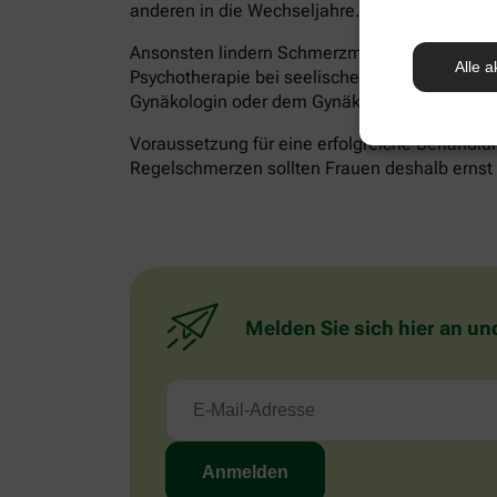
anderen in die Wechseljahre.
Ansonsten lindern Schmerzmittel akute Besch
Alle a
Psychotherapie bei seelischen Belastungen hilf
Gynäkologin oder dem Gynäkologen besprechen
Voraussetzung für eine erfolgreiche Behandlun
Regelschmerzen sollten Frauen deshalb ernst n
Melden Sie sich hier an un