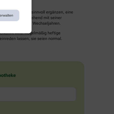
en die Therapie sinnvoll ergänzen, eine
erwalten
lte man daher eingehend mit seiner
 Probleme mit den Wechseljahren.
 erkannt wird. Regelmäßig heftige
einreden lassen, sie seien normal.
Apotheke