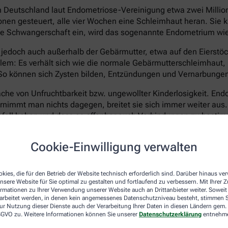
 in Deutschland laut Endometriose-Vereinigung etwa zwei Milli
en gesteuert, alle vier Wochen eine Schleimhaut heran. Sie kl
 keine Schwangerschaft ein, wird das sogenannte Endometrium w
edoch auch außerhalb der Gebärmutter, etwa auf den Eierstöck
em: Es verhält sich wie die normale Gebärmutterschleimhaut, k
 können sich Zysten bilden, Entzündungen und Vernarbungen e
he von Unfruchtbarkeit bzw. ungewollter Kinderlosigkeit. Endom
ernimmt man nichts dagegen, breitet sie sich immer weiter aus
ganfall haben und dass es offenbar auch Verbindungen zu best
Cookie-Einwilligung verwalten
er nicht eindeutig geklärt. Ein fehlerhaft arbeitendes Immun
o erbliche Faktoren. Heilbar ist die Erkrankung bis heute nic
nd das Wachstum von neuen Wucherungen verhindern. Eine Hor
kies, die für den Betrieb der Website technisch erforderlich sind. Darüber hinaus v
n mit Kinderwunsch kommt sie meist nicht infrage. Operativ 
nsere Website für Sie optimal zu gestalten und fortlaufend zu verbessern. Mit Ihrer
ormationen zu Ihrer Verwendung unserer Website auch an Drittanbieter weiter. Soweit
erödet oder entfernt werden.
rarbeitet werden, in denen kein angemessenes Datenschutzniveau besteht, stimmen Si
ur Nutzung dieser Dienste auch der Verarbeitung Ihrer Daten in diesen Ländern gem. 
keinen Kinderwunsch mehr hat, kann als radikale Option auch e
 DSGVO zu. Weitere Informationen können Sie unserer
Datenschutzerklärung
entnehm
as lässt die Symptome zwar dauerhaft verschwinden, versetzt Be