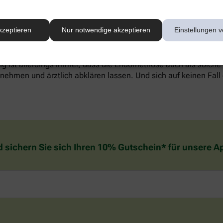
werden, alternative Methoden wie Entspannungstechniken könn
kzeptieren
Nur notwendige akzeptieren
Einstellungen v
reich sein. Welche Behandlung die individuell richtige ist, sol
. Wichtig zu wissen: In den meisten Fällen verschwinden die
g ist allerdings immer, dass die Endometriose auch als solche
ehmen und ärztlich abklären lassen. Und sich auf keinen Fall 
d sichern Sie sich Ihren 10% Gutschein* für unsere 