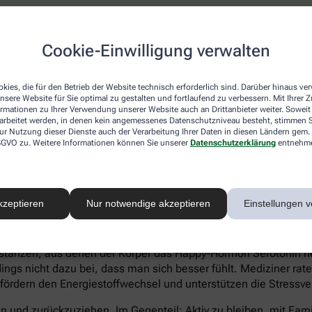
atienten eher Ein- und Durchschlafstörungen anstatt eines hö
Cookie-Einwilligung verwalten
 statt Heißhungerattacken. Ein Anzeichen für eine Depression 
können sich zu kaum etwas aufraffen und sind permanent ersch
Suizidgedanken sind typisch.
kies, die für den Betrieb der Website technisch erforderlich sind. Darüber hinaus v
nsere Website für Sie optimal zu gestalten und fortlaufend zu verbessern. Mit Ihrer
on – auch wenn ein Angehöriger betroffen ist – sollte man sic
ormationen zu Ihrer Verwendung unserer Website auch an Drittanbieter weiter. Soweit
rarbeitet werden, in denen kein angemessenes Datenschutzniveau besteht, stimmen Si
iftung Deutsche Depressionshilfe auf:
ur Nutzung dieser Dienste auch der Verarbeitung Ihrer Daten in diesen Ländern gem. 
 DSGVO zu. Weitere Informationen können Sie unserer
Datenschutzerklärung
entnehm
kzeptieren
Nur notwendige akzeptieren
Einstellungen v
voller Süßkram sind. Schokolade macht tatsächlich glücklich. I
tanzen, aus denen der Körper das Happy-Hormon Serotonin herst
gs nicht dazu bei, dass man sich besser fühlt. Mediziner rate
 fördern den Energiestoffwechsel und unterstützen die Stressve
eln und zurückzuziehen. Im Gegenteil: Aktiv zu bleiben, mit Fa