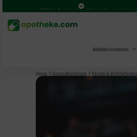
Psyche & Wohlbefinden
4.000 Mal in Deutschland
Online bei Ihrer Apotheke bestellen
Beliebte Funktionen
Home
Gesundheitstipps
Psyche & Wohlbefinde