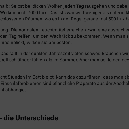
halb: Selbst bei dicken Wolken jeden Tag rausgehen und dabe
en Wolken noch 7000 Lux. Das ist zwar weit weniger als unterm
eschlossenen Räumen, wo es in der Regel gerade mal 500 Lux hel
ng. Die normalen Leuchtmittel erreichen zwar eine ausreichend
n den Tag helfen, um den WachKick zu bekommen. Wenn man si
hineinblickt, wirken sie am besten.
Das fällt in der dunklen Jahreszeit vielen schwer. Brauchen wi
erell schläfriger fühlen als im Sommer. Aber man sollte den
cht Stunden im Bett bleibt, kann das dazu führen, dass man si
inschlafproblemen sind pflanzliche Präparate aus der Apotheke 
cht abhängig.
– die Unterschiede