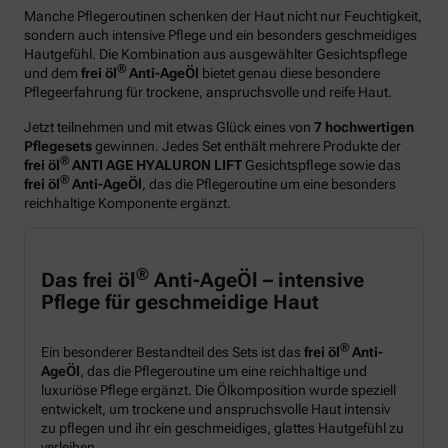
Manche Pflegeroutinen schenken der Haut nicht nur Feuchtigkeit,
sondern auch intensive Pflege und ein besonders geschmeidiges
Hautgefühl. Die Kombination aus ausgewählter Gesichtspflege
®
und dem
frei öl
Anti-AgeÖl
bietet genau diese besondere
Pflegeerfahrung für trockene, anspruchsvolle und reife Haut.
Jetzt teilnehmen und mit etwas Glück eines von
7 hochwertigen
Pflegesets
gewinnen. Jedes Set enthält mehrere Produkte der
®
frei öl
ANTI AGE HYALURON LIFT
Gesichtspflege sowie das
®
frei öl
Anti-AgeÖl
, das die Pflegeroutine um eine besonders
reichhaltige Komponente ergänzt.
®
Das frei öl
Anti-AgeÖl – intensive
Pflege für geschmeidige Haut
®
Ein besonderer Bestandteil des Sets ist das
frei öl
Anti-
AgeÖl
, das die Pflegeroutine um eine reichhaltige und
luxuriöse Pflege ergänzt. Die Ölkomposition wurde speziell
entwickelt, um trockene und anspruchsvolle Haut intensiv
zu pflegen und ihr ein geschmeidiges, glattes Hautgefühl zu
verleihen.