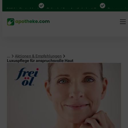
Mal in Deutschland
Online bei Ihrer Apotheke bestellen
Bequem zwischen A
...
Aktionen & Empfehlungen
Luxuspflege für anspruchsvolle Haut