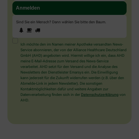
Sind Sie ein Mensch? Dann wählen Sie bitte
den Baum
.
1
2
3
Sind
Sie
ein
Mensch?
Ich möchte den im Namen meiner Apotheke versandten News-
Dann
Service abonnieren, der von der Alliance Healthcare Deutschland
wählen
GmbH (AHD) angeboten wird. Hiermit willige ich ein, dass AHD
Sie
meine E-Mail-Adresse zum Versand des News-Service
bitte
verarbeitet. AHD setzt für den Versand und die Analyse des
den
Newsletters den Dienstleister Emarsys ein. Die Einwilligung
Baum.
kann jederzeit für die Zukunft widerrufen werden (z.B. über den
Abmelde-Link in jedem Newsletter). Die sonstigen
Kontaktmöglichkeiten dafür und weitere Angaben zur
Datenverarbeitung finden sich in der
Datenschutzerklärung
von
AHD.