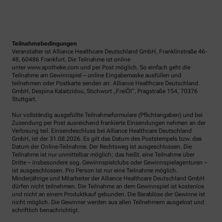
Teilnahmebedingungen
Veranstalter ist Alliance Healthcare Deutschland GmbH, Franklinstraße 46-
48, 60486 Frankfurt. Die Teilnahme ist online
unter www.apotheke.com und per Post möglich. So einfach geht die
Teilnahme am Gewinnspiel – online Eingabemaske ausfüllen und
teilnehmen oder Postkarte senden an: Alliance Healthcare Deutschland
GmbH, Despina Kalaitzidou, Stichwort „FreiÖl“, Pragstraße 154, 70376
Stuttgart.
Nur vollständig ausgefüllte Teilnahmeformulare (Pflichtangaben) und bei
Zusendung per Post ausreichend frankierte Einsendungen nehmen an der
Verlosung teil. Einsendeschluss bei Alliance Healthcare Deutschland
GmbH, ist der 31.08.2026. Es gilt das Datum des Poststempels bzw. das
Datum der Online-Teilnahme. Der Rechtsweg ist ausgeschlossen. Die
Teilnahme ist nur unmittelbar möglich; das heißt, eine Teilnahme über
Dritte – insbesondere sog. Gewinnspielclubs oder Gewinnspielagenturen –
ist ausgeschlossen. Pro Person ist nur eine Teilnahme möglich.
Minderjährige und Mitarbeiter der Alliance Healthcare Deutschland GmbH
dürfen nicht teilnehmen. Die Teilnahme an dem Gewinnspiel ist kostenlos
und nicht an einem Produktkauf gebunden. Die Barablöse der Gewinne ist
nicht möglich. Die Gewinner werden aus allen Teilnehmern ausgelost und
schriftlich benachrichtigt.