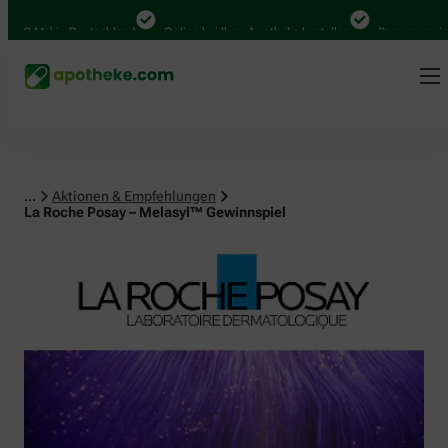
al in Deutschland
Online bei Ihrer Apotheke bestellen
Bequem zwischen Ab
...
Aktionen & Empfehlungen
La Roche Posay – Melasyl™ Gewinnspiel