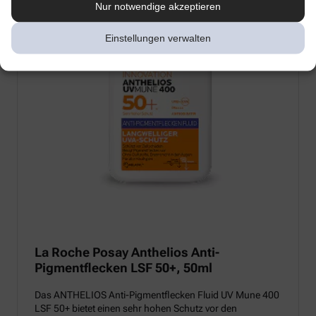
Nur notwendige akzeptieren
Einstellungen verwalten
La Roche Posay Anthelios Anti-
Pigmentflecken LSF 50+, 50ml
Das ANTHELIOS Anti-Pigmentflecken Fluid UV Mune 400
LSF 50+ bietet einen sehr hohen Schutz vor den