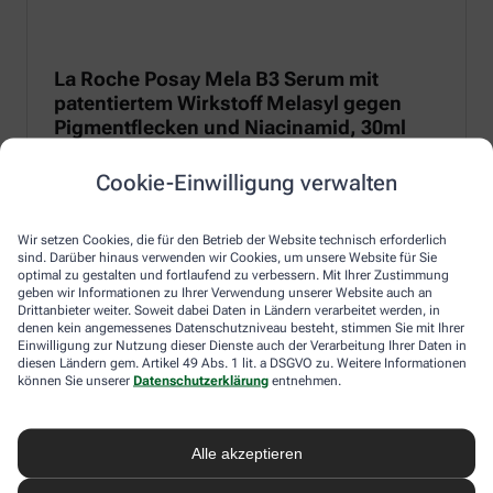
La Roche Posay Mela B3 Serum mit
patentiertem Wirkstoff Melasyl gegen
Pigmentflecken und Niacinamid, 30ml
Anti-Pigmentflecken-Serum mit patentiertem Melasyl zur
Cookie-Einwilligung verwalten
Regulierung von Melanin und 10 % Niacinamid für eine
entzündungshemmende und beruhigende Wirkung.
Wir setzen Cookies, die für den Betrieb der Website technisch erforderlich
Zum Produkt
sind. Darüber hinaus verwenden wir Cookies, um unsere Website für Sie
optimal zu gestalten und fortlaufend zu verbessern. Mit Ihrer Zustimmung
geben wir Informationen zu Ihrer Verwendung unserer Website auch an
Drittanbieter weiter. Soweit dabei Daten in Ländern verarbeitet werden, in
denen kein angemessenes Datenschutzniveau besteht, stimmen Sie mit Ihrer
Einwilligung zur Nutzung dieser Dienste auch der Verarbeitung Ihrer Daten in
diesen Ländern gem. Artikel 49 Abs. 1 lit. a DSGVO zu. Weitere Informationen
können Sie unserer
Datenschutzerklärung
entnehmen.
Alle akzeptieren