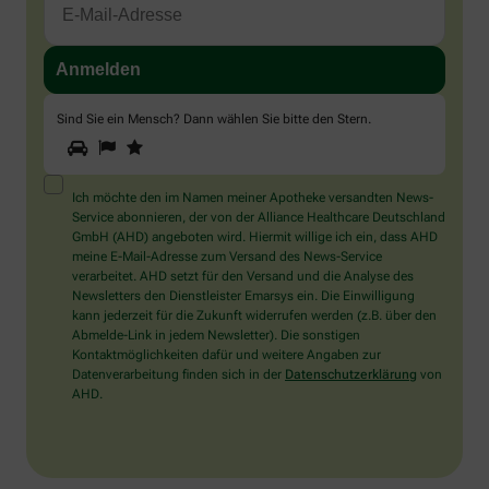
Sind Sie ein Mensch? Dann wählen Sie bitte
den Stern
.
1
2
3
Sind
Sie
ein
Mensch?
Ich möchte den im Namen meiner Apotheke versandten News-
Dann
Service abonnieren, der von der Alliance Healthcare Deutschland
wählen
GmbH (AHD) angeboten wird. Hiermit willige ich ein, dass AHD
Sie
meine E-Mail-Adresse zum Versand des News-Service
bitte
verarbeitet. AHD setzt für den Versand und die Analyse des
den
Newsletters den Dienstleister Emarsys ein. Die Einwilligung
Stern.
kann jederzeit für die Zukunft widerrufen werden (z.B. über den
Abmelde-Link in jedem Newsletter). Die sonstigen
Kontaktmöglichkeiten dafür und weitere Angaben zur
Datenverarbeitung finden sich in der
Datenschutzerklärung
von
AHD.