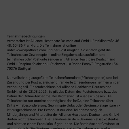
Teilnahmebedingungen
Veranstalter ist Alliance Healthcare Deutschland GmbH, Franklinstraße 46-
48, 60486 Frankfurt. Die Teilnahme ist online
unter www.apotheke.com und per Post möglich. So einfach geht die
Teilnahme am Gewinnspiel – online Eingabemaske ausfüllen und
teilnehmen oder Postkarte senden an: Alliance Healthcare Deutschland
GmbH, Despina Kalaitzidou, Stichwort „La Roche Posay“, Pragstraße 154,
70376 Stuttgart.
Nur vollständig ausgefüllte Teilnahmeformulare (Pflichtangaben) und bei
Zusendung per Post ausreichend frankierte Einsendungen nehmen an der
Verlosung teil. Einsendeschluss bei Alliance Healthcare Deutschland
GmbH, ist der 28.08.2026. Es gilt das Datum des Poststempels bzw. das
Datum der Online-Teilnahme. Der Rechtsweg ist ausgeschlossen. Die
Teilnahme ist nur unmittelbar möglich; das heißt, eine Teilnahme über
Dritte – insbesondere sog. Gewinnspielclubs oder Gewinnspielagenturen –
ist ausgeschlossen. Pro Person ist nur eine Teilnahme möglich.
Minderjährige und Mitarbeiter der Alliance Healthcare Deutschland GmbH
dürfen nicht teilnehmen. Die Teilnahme an dem Gewinnspiel ist kostenlos
und nicht an einem Produktkauf gebunden. Die Barablöse der Gewinne ist
nicht möglich. Die Gewinner werden aus allen Teilnehmern ausgelost und