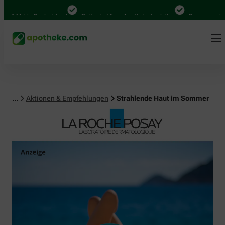
al in Deutschland
Online bei Ihrer Apotheke bestellen
Bequem zwischen Ab
...
Aktionen & Empfehlungen
Strahlende Haut im Sommer