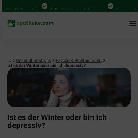
Psyche & Wohlbefinden
00 Mal in Deutschland
Online bei Ihrer Apotheke bestellen
Bequem zwischen
...
Gesundheitstipps
Psyche & Wohlbefinden
Ist es der Winter oder bin ich depressiv?
Ist es der Winter oder bin ich
depressiv?