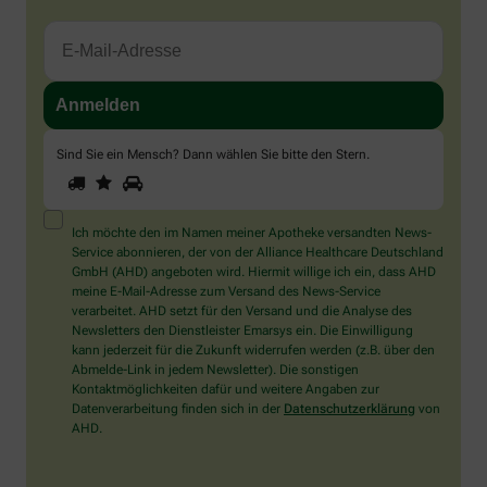
Sind Sie ein Mensch? Dann wählen Sie bitte
den Stern
.
1
2
3
Sind
Sie
ein
Mensch?
Ich möchte den im Namen meiner Apotheke versandten News-
Dann
Service abonnieren, der von der Alliance Healthcare Deutschland
wählen
GmbH (AHD) angeboten wird. Hiermit willige ich ein, dass AHD
Sie
meine E-Mail-Adresse zum Versand des News-Service
bitte
verarbeitet. AHD setzt für den Versand und die Analyse des
den
Newsletters den Dienstleister Emarsys ein. Die Einwilligung
Stern.
kann jederzeit für die Zukunft widerrufen werden (z.B. über den
Abmelde-Link in jedem Newsletter). Die sonstigen
Kontaktmöglichkeiten dafür und weitere Angaben zur
Datenverarbeitung finden sich in der
Datenschutzerklärung
von
AHD.