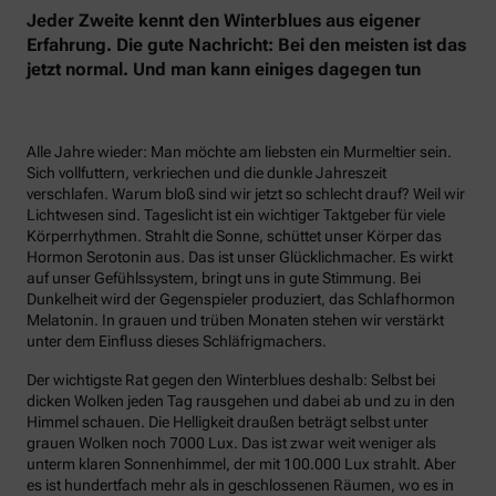
Jeder Zweite kennt den Winterblues aus eigener
Erfahrung. Die gute Nachricht: Bei den meisten ist das
jetzt normal. Und man kann einiges dagegen tun
Alle Jahre wieder: Man möchte am liebsten ein Murmeltier sein.
Sich vollfuttern, verkriechen und die dunkle Jahreszeit
verschlafen. Warum bloß sind wir jetzt so schlecht drauf? Weil wir
Lichtwesen sind. Tageslicht ist ein wichtiger Taktgeber für viele
Körperrhythmen. Strahlt die Sonne, schüttet unser Körper das
Hormon Serotonin aus. Das ist unser Glücklichmacher. Es wirkt
auf unser Gefühlssystem, bringt uns in gute Stimmung. Bei
Dunkelheit wird der Gegenspieler produziert, das Schlafhormon
Melatonin. In grauen und trüben Monaten stehen wir verstärkt
unter dem Einfluss dieses Schläfrigmachers.
Der wichtigste Rat gegen den Winterblues deshalb: Selbst bei
dicken Wolken jeden Tag rausgehen und dabei ab und zu in den
Himmel schauen. Die Helligkeit draußen beträgt selbst unter
grauen Wolken noch 7000 Lux. Das ist zwar weit weniger als
unterm klaren Sonnenhimmel, der mit 100.000 Lux strahlt. Aber
es ist hundertfach mehr als in geschlossenen Räumen, wo es in