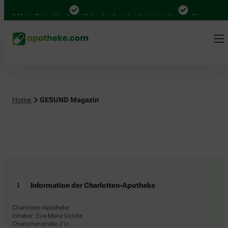
.000 Mal in Deutschland
Online bei Ihrer Apotheke bestellen
Bequem zwisc
Home
GESUND Magazin
Information der Charlotten-Apotheke
Charlotten-Apotheke
Inhaber: Eva-Maria Golzke
Charlottenstraße 21c