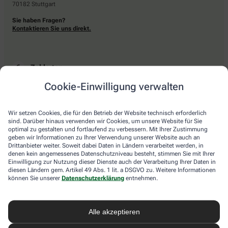
70182 Stuttgart
Sie haben Fragen?
Kontaktieren Sie uns direkt.
Zahlarten
Cookie-Einwilligung verwalten
Bar oder mit einer anderen akzeptierten Zahlungsart Ihrer Apotheke vor Ort.
Wir setzen Cookies, die für den Betrieb der Website technisch erforderlich
sind. Darüber hinaus verwenden wir Cookies, um unsere Website für Sie
Lieferarten
optimal zu gestalten und fortlaufend zu verbessern. Mit Ihrer Zustimmung
geben wir Informationen zu Ihrer Verwendung unserer Website auch an
Drittanbieter weiter. Soweit dabei Daten in Ländern verarbeitet werden, in
Abholung in der Apotheke
denen kein angemessenes Datenschutzniveau besteht, stimmen Sie mit Ihrer
Botendienstlieferung
Einwilligung zur Nutzung dieser Dienste auch der Verarbeitung Ihrer Daten in
diesen Ländern gem. Artikel 49 Abs. 1 lit. a DSGVO zu. Weitere Informationen
können Sie unserer
Datenschutzerklärung
entnehmen.
apotheke.com Informationen
Alle akzeptieren
Newsletter