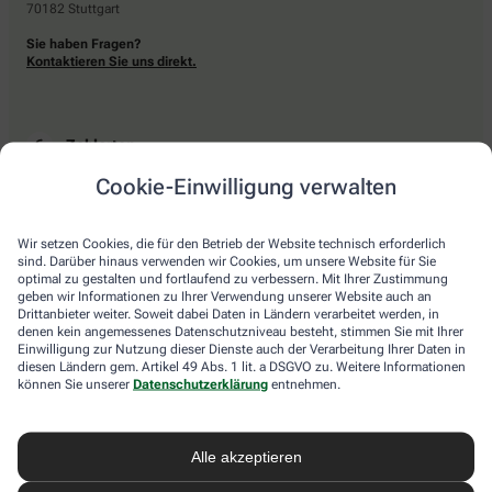
70182 Stuttgart
Sie haben Fragen?
Kontaktieren Sie uns direkt.
Zahlarten
Cookie-Einwilligung verwalten
Bar oder mit einer anderen akzeptierten Zahlungsart Ihrer Apotheke vor Ort.
Wir setzen Cookies, die für den Betrieb der Website technisch erforderlich
sind. Darüber hinaus verwenden wir Cookies, um unsere Website für Sie
Lieferarten
optimal zu gestalten und fortlaufend zu verbessern. Mit Ihrer Zustimmung
geben wir Informationen zu Ihrer Verwendung unserer Website auch an
Drittanbieter weiter. Soweit dabei Daten in Ländern verarbeitet werden, in
Abholung in der Apotheke
denen kein angemessenes Datenschutzniveau besteht, stimmen Sie mit Ihrer
Botendienstlieferung
Einwilligung zur Nutzung dieser Dienste auch der Verarbeitung Ihrer Daten in
diesen Ländern gem. Artikel 49 Abs. 1 lit. a DSGVO zu. Weitere Informationen
können Sie unserer
Datenschutzerklärung
entnehmen.
apotheke.com Informationen
Alle akzeptieren
Newsletter