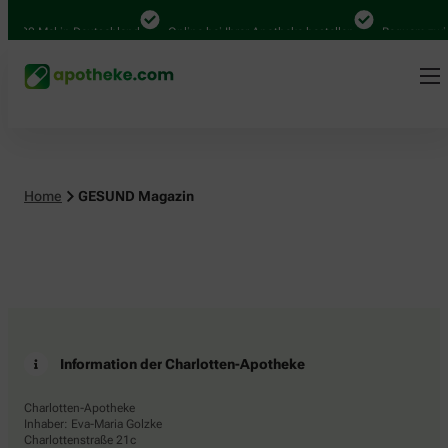
4.000 Mal in Deutschland
Online bei Ihrer Apotheke bestellen
Bequem zwis
Home
GESUND Magazin
Information der Charlotten-Apotheke
Charlotten-Apotheke
Inhaber: Eva-Maria Golzke
Charlottenstraße 21c