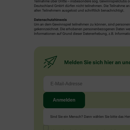
Teilnahme über Dritte – insbesondere sog. Gewinnspielclubs od
Deutschland GmbH dürfen nicht teilnehmen. Die Teilnahme an 
allen Teilnehmern ausgelost und schriftlich benachrichtigt.
Datenschutzhinweis
Um an dem Gewinnspiel teilnehmen zu können, sind personenb
gekennzeichnet. Die erhobenen personenbezogenen Daten werde
Informationen auf Grund dieser Datenerhebung, z.B. Informatio
Melden Sie sich hier an un
Sind Sie ein Mensch? Dann wählen Sie bitte
das He