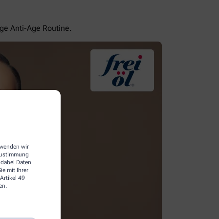
ige Anti-Age Routine.
erwenden wir
 Zustimmung
 dabei Daten
e mit Ihrer
Artikel 49
en.