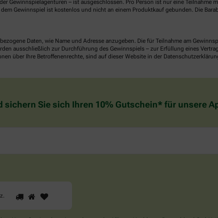
er Gewinnspielagenturen – ist ausgeschlossen. Pro Person ist nur eine Teilnahme mö
dem Gewinnspiel ist kostenlos und nicht an einem Produktkauf gebunden. Die Barab
ezogene Daten, wie Name und Adresse anzugeben. Die für Teilnahme am Gewinnspiel 
n ausschließlich zur Durchführung des Gewinnspiels – zur Erfüllung eines Vertrages
nen über Ihre Betroffenenrechte, sind auf dieser Website in der Datenschutzerklärun
d sichern Sie sich Ihren 10% Gutschein* für unsere 
1
2
3
Sind
rz
.
Sie
ein