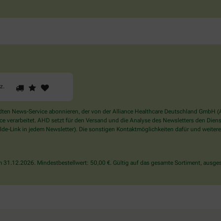
1
2
3
Sind
rz
.
Sie
ein
Mensch?
en News-Service abonnieren, der von der Alliance Healthcare Deutschland GmbH (AH
Dann
verarbeitet. AHD setzt für den Versand und die Analyse des Newsletters den Dienstle
wählen
de-Link in jedem Newsletter). Die sonstigen Kontaktmöglichkeiten dafür und weitere
Sie
bitte
das
31.12.2026. Mindestbestellwert: 50,00 €. Gültig auf das gesamte Sortiment, ausges
Herz.