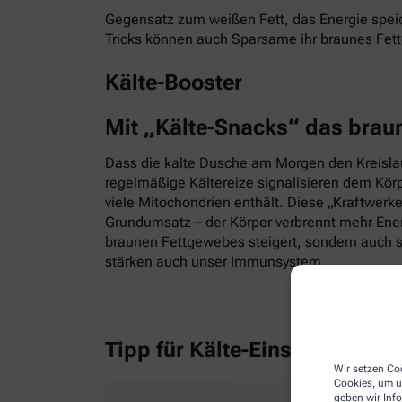
Gegensatz zum weißen Fett, das Energie speic
Tricks können auch Sparsame ihr braunes Fet
Kälte-Booster
Mit „Kälte-Snacks“ das brau
Dass die kalte Dusche am Morgen den Kreislauf
regelmäßige Kältereize signalisieren dem Kör
viele Mitochondrien enthält. Diese „Kraftwerk
Grundumsatz – der Körper verbrennt mehr Energ
braunen Fettgewebes steigert, sondern auch s
stärken auch unser Immunsystem.
Tipp für Kälte-Einsteiger
Wir setzen Coo
Cookies, um u
geben wir Inf