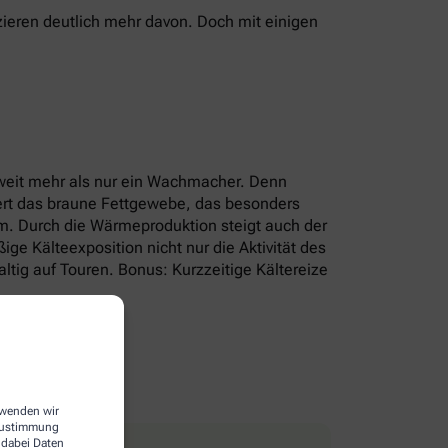
ieren deutlich mehr davon. Doch mit einigen
r weit mehr als nur ein Wachmacher. Denn
iert das braune Fettgewebe, das besonders
um. Durch die Wärmeproduktion steigt auch der
e Kälteexposition nicht nur die Aktivität des
tig auf Touren. Bonus: Kurzzeitige Kältereize
erwenden wir
 Zustimmung
 dabei Daten