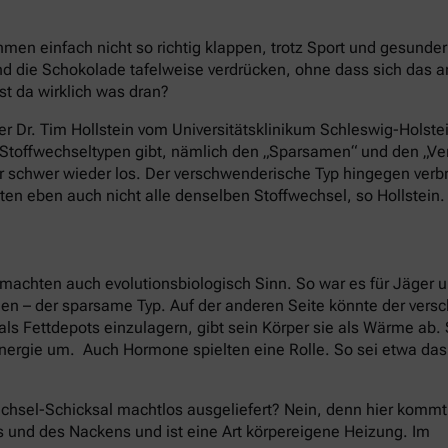
en einfach nicht so richtig klappen, trotz Sport und gesund
 die Schokolade tafelweise verdrücken, ohne dass sich das 
st da wirklich was dran?
er Dr. Tim Hollstein vom Universitätsklinikum Schleswig-Holstei
e Stoffwechseltypen gibt, nämlich den „Sparsamen“ und den „
nur schwer wieder los. Der verschwenderische Typ hingegen ver
ten eben auch nicht alle denselben Stoffwechsel, so Hollstein.
machten auch evolutionsbiologisch Sinn. So war es für Jäger 
nen – der sparsame Typ. Auf der anderen Seite könnte der ver
als Fettdepots einzulagern, gibt sein Körper sie als Wärme ab
nergie um. Auch Hormone spielten eine Rolle. So sei etwa da
chsel-Schicksal machtlos ausgeliefert? Nein, denn hier kommt
s und des Nackens und ist eine Art körpereigene Heizung. Im