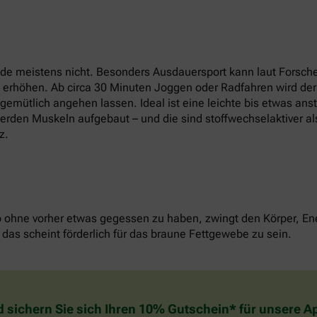
e meistens nicht. Besonders Ausdauersport kann laut Forsche
t erhöhen. Ab circa 30 Minuten Joggen oder Radfahren wird der
u gemütlich angehen lassen. Ideal ist eine leichte bis etwas an
erden Muskeln aufgebaut – und die sind stoffwechselaktiver als
z.
o ohne vorher etwas gegessen zu haben, zwingt den Körper, Ene
das scheint förderlich für das braune Fettgewebe zu sein.
d sichern Sie sich Ihren 10% Gutschein* für unsere 