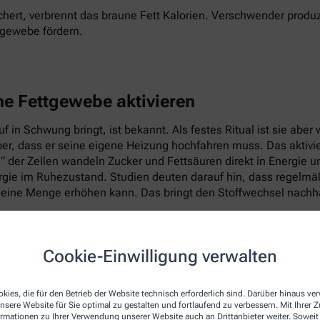
hert, verbrennt das braune Fett Kalorien. Verschwender produz
tgewebe fördern.
ne Fettgewebe aktivieren
 in Schwung bringt, ist bekannt. Als festes Ritual ist sie abe
per, dass er seine eigene Heizung hochfahren muss. Das aktiv
e“ der Zellen wandeln Zucker und Fettsäuren direkt in Energie 
ie im Ruhezustand. Studien deuten darauf hin, dass regelmäßig
eine Menge erhöhen kann. Das bringt den Stoffwechsel nachhal
Cookie-Einwilligung verwalten
kies, die für den Betrieb der Website technisch erforderlich sind. Darüber hinaus v
nsere Website für Sie optimal zu gestalten und fortlaufend zu verbessern. Mit Ihrer
ormationen zu Ihrer Verwendung unserer Website auch an Drittanbieter weiter. Soweit