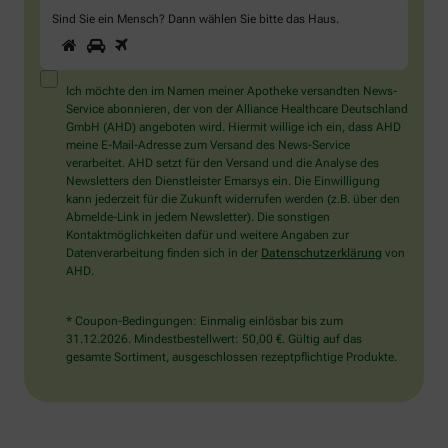
Sind Sie ein Mensch? Dann wählen Sie bitte
das Haus
.
1
2
3
Sind
Sie
ein
Mensch?
Ich möchte den im Namen meiner Apotheke versandten News-
Dann
Service abonnieren, der von der Alliance Healthcare Deutschland
wählen
GmbH (AHD) angeboten wird. Hiermit willige ich ein, dass AHD
Sie
meine E-Mail-Adresse zum Versand des News-Service
bitte
verarbeitet. AHD setzt für den Versand und die Analyse des
das
Newsletters den Dienstleister Emarsys ein. Die Einwilligung
Haus.
kann jederzeit für die Zukunft widerrufen werden (z.B. über den
Abmelde-Link in jedem Newsletter). Die sonstigen
Kontaktmöglichkeiten dafür und weitere Angaben zur
Datenverarbeitung finden sich in der
Datenschutzerklärung
von
AHD.
* Coupon-Bedingungen: Einmalig einlösbar bis zum
31.12.2026. Mindestbestellwert: 50,00 €. Gültig auf das
gesamte Sortiment, ausgeschlossen rezeptpflichtige Produkte.