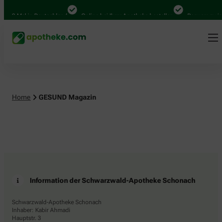
.000 Mal in Deutschland
Online bei Ihrer Apotheke bestellen
Bequem zwisc
Home
GESUND Magazin
Information der Schwarzwald-Apotheke Schonach
Schwarzwald-Apotheke Schonach
Inhaber: Kabir Ahmadi
Hauptstr. 3