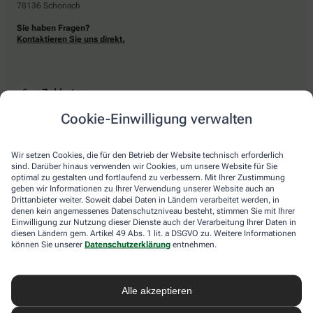
78136 Schonach
Sie haben Fragen?
Kontaktieren Sie uns direkt.
Zahlarten
Cookie-Einwilligung verwalten
Bar oder mit einer anderen akzeptierten Zahlungsart Ihrer Apotheke vor Ort.
Wir setzen Cookies, die für den Betrieb der Website technisch erforderlich
sind. Darüber hinaus verwenden wir Cookies, um unsere Website für Sie
Lieferarten
optimal zu gestalten und fortlaufend zu verbessern. Mit Ihrer Zustimmung
geben wir Informationen zu Ihrer Verwendung unserer Website auch an
Drittanbieter weiter. Soweit dabei Daten in Ländern verarbeitet werden, in
Abholung in der Apotheke
denen kein angemessenes Datenschutzniveau besteht, stimmen Sie mit Ihrer
Botendienstlieferung
Einwilligung zur Nutzung dieser Dienste auch der Verarbeitung Ihrer Daten in
diesen Ländern gem. Artikel 49 Abs. 1 lit. a DSGVO zu. Weitere Informationen
können Sie unserer
Datenschutzerklärung
entnehmen.
apotheke.com Informationen
Alle akzeptieren
Newsletter