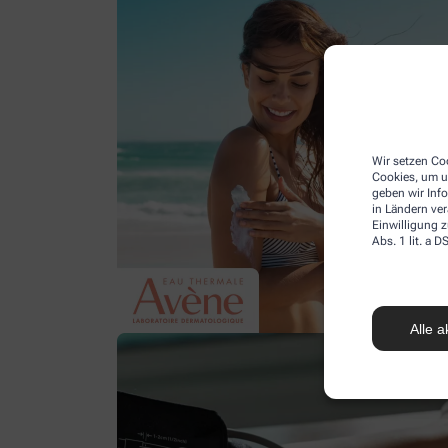
Wir setzen Coo
Cookies, um u
geben wir Inf
in Ländern ve
Einwilligung z
Abs. 1 lit. a
Alle a