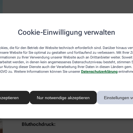
Ganzjähriger Schutz mit Avène:
Cookie-Einwilligung verwalten
Vorbeugung und Begleitpflege für Hautkrebs
Themenschwerpunkt:
Begleitpflege Onkologie
kies, die für den Betrieb der Website technisch erforderlich sind. Darüber hinaus v
Referentin:
Sabine Gompper
nsere Website für Sie optimal zu gestalten und fortlaufend zu verbessern. Mit Ihrer
ormationen zu Ihrer Verwendung unserer Website auch an Drittanbieter weiter. Soweit
Termin:
22.10.2025
rarbeitet werden, in denen kein angemessenes Datenschutzniveau besteht, stimmen Si
ur Nutzung dieser Dienste auch der Verarbeitung Ihrer Daten in diesen Ländern gem. 
 DSGVO zu. Weitere Informationen können Sie unserer
Datenschutzerklärung
entnehm
Jetzt anmelden
kzeptieren
Nur notwendige akzeptieren
Einstellungen v
Bluthochdruck: