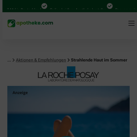
Mal in Deutschland
Online bei Ihrer Apotheke bestellen
Bequem zwischen Ab
...
Aktionen & Empfehlungen
Strahlende Haut im Sommer