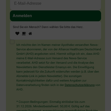
Sind Sie ein Mensch? Dann wählen Sie bitte
das Herz
.
1
2
3
Sind
Sie
ein
Mensch?
Ich möchte den im Namen meiner Apotheke versandten News-
Dann
Service abonnieren, der von der Alliance Healthcare Deutschland
wählen
GmbH (AHD) angeboten wird. Hiermit willige ich ein, dass AHD
Sie
meine E-Mail-Adresse zum Versand des News-Service
bitte
verarbeitet. AHD setzt für den Versand und die Analyse des
das
Newsletters den Dienstleister Emarsys ein. Die Einwilligung
Herz.
kann jederzeit für die Zukunft widerrufen werden (z.B. über den
Abmelde-Link in jedem Newsletter). Die sonstigen
Kontaktmöglichkeiten dafür und weitere Angaben zur
Datenverarbeitung finden sich in der
Datenschutzerklärung
von
AHD.
* Coupon-Bedingungen: Einmalig einlösbar bis zum
31.12.2026. Mindestbestellwert: 50,00 €. Gültig auf das
gesamte Sortiment, ausgeschlossen rezeptpflichtige Produkte.