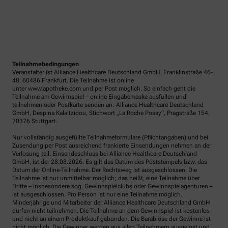
Teilnahmebedingungen
Veranstalter ist Alliance Healthcare Deutschland GmbH, Franklinstraße 46-
48, 60486 Frankfurt. Die Teilnahme ist online
unter www.apotheke.com und per Post möglich. So einfach geht die
Teilnahme am Gewinnspiel – online Eingabemaske ausfüllen und
teilnehmen oder Postkarte senden an: Alliance Healthcare Deutschland
GmbH, Despina Kalaitzidou, Stichwort „La Roche Posay“, Pragstraße 154,
70376 Stuttgart.
Nur vollständig ausgefüllte Teilnahmeformulare (Pflichtangaben) und bei
Zusendung per Post ausreichend frankierte Einsendungen nehmen an der
Verlosung teil. Einsendeschluss bei Alliance Healthcare Deutschland
GmbH, ist der 28.08.2026. Es gilt das Datum des Poststempels bzw. das
Datum der Online-Teilnahme. Der Rechtsweg ist ausgeschlossen. Die
Teilnahme ist nur unmittelbar möglich; das heißt, eine Teilnahme über
Dritte – insbesondere sog. Gewinnspielclubs oder Gewinnspielagenturen –
ist ausgeschlossen. Pro Person ist nur eine Teilnahme möglich.
Minderjährige und Mitarbeiter der Alliance Healthcare Deutschland GmbH
dürfen nicht teilnehmen. Die Teilnahme an dem Gewinnspiel ist kostenlos
und nicht an einem Produktkauf gebunden. Die Barablöse der Gewinne ist
nicht möglich. Die Gewinner werden aus allen Teilnehmern ausgelost und