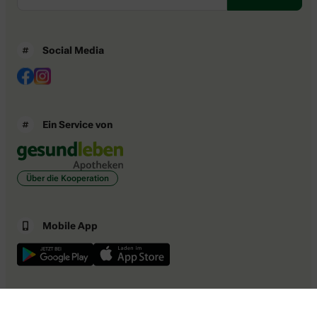
Social Media
Ein Service von
Über die Kooperation
Mobile App