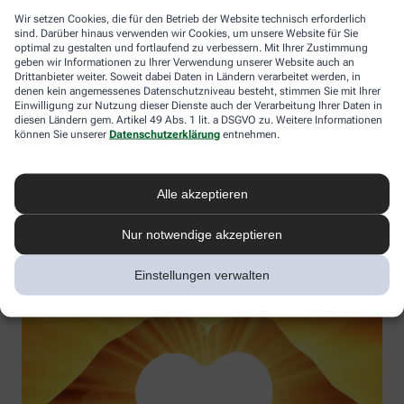
Wir setzen Cookies, die für den Betrieb der Website technisch erforderlich
sind. Darüber hinaus verwenden wir Cookies, um unsere Website für Sie
optimal zu gestalten und fortlaufend zu verbessern. Mit Ihrer Zustimmung
geben wir Informationen zu Ihrer Verwendung unserer Website auch an
Vitamin D – Möglichkeiten in der Prävention und
Drittanbieter weiter. Soweit dabei Daten in Ländern verarbeitet werden, in
Therapieergänzung
denen kein angemessenes Datenschutzniveau besteht, stimmen Sie mit Ihrer
Einwilligung zur Nutzung dieser Dienste auch der Verarbeitung Ihrer Daten in
Gesundheitswirkung verstehen und Vitamin-D-Mangel aktiv
diesen Ländern gem. Artikel 49 Abs. 1 lit. a DSGVO zu. Weitere Informationen
können Sie unserer
Datenschutzerklärung
entnehmen.
vorbeugen
Referentin:
Uta Simonsen
Termin:
03.11.2025
Alle akzeptieren
Jetzt anmelden
Nur notwendige akzeptieren
Einstellungen verwalten