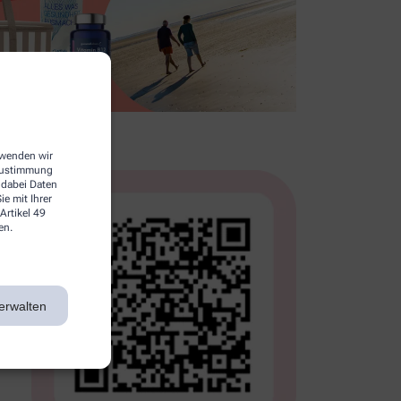
erwenden wir
 Zustimmung
 dabei Daten
e mit Ihrer
Artikel 49
en.
erwalten