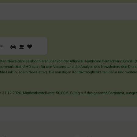
1
2
3
Sind
se
.
Sie
ein
Mensch?
en News-Service abonnieren, der von der Alliance Healthcare Deutschland GmbH (AH
Dann
verarbeitet. AHD setzt für den Versand und die Analyse des Newsletters den Dienstle
wählen
de-Link in jedem Newsletter). Die sonstigen Kontaktmöglichkeiten dafür und weitere
Sie
bitte
die
31.12.2026. Mindestbestellwert: 50,00 €. Gültig auf das gesamte Sortiment, ausges
Tasse.