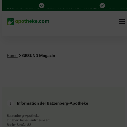
4.000 Mal in Deutschland
Online bei Ihrer Apotheke bestellen
Bequem zwisc
Home
GESUND Magazin
Information der Batzenberg-Apotheke
Batzenberg-Apotheke
Inhaber: Iryna Faulkner-Wert
Basler Straße 82