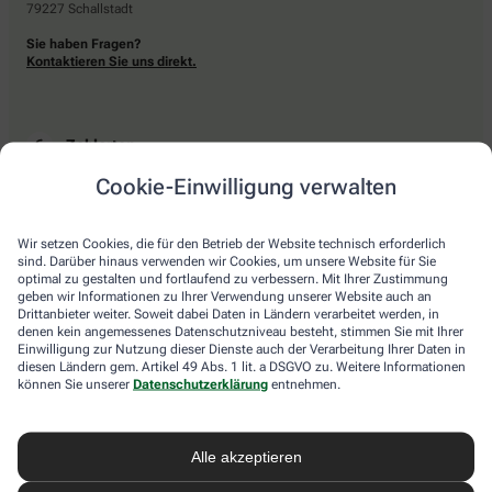
79227 Schallstadt
Sie haben Fragen?
Kontaktieren Sie uns direkt.
Zahlarten
Cookie-Einwilligung verwalten
Bar oder mit einer anderen akzeptierten Zahlungsart Ihrer Apotheke vor Ort.
Wir setzen Cookies, die für den Betrieb der Website technisch erforderlich
sind. Darüber hinaus verwenden wir Cookies, um unsere Website für Sie
Lieferarten
optimal zu gestalten und fortlaufend zu verbessern. Mit Ihrer Zustimmung
geben wir Informationen zu Ihrer Verwendung unserer Website auch an
Drittanbieter weiter. Soweit dabei Daten in Ländern verarbeitet werden, in
Abholung in der Apotheke
denen kein angemessenes Datenschutzniveau besteht, stimmen Sie mit Ihrer
Botendienstlieferung
Einwilligung zur Nutzung dieser Dienste auch der Verarbeitung Ihrer Daten in
diesen Ländern gem. Artikel 49 Abs. 1 lit. a DSGVO zu. Weitere Informationen
können Sie unserer
Datenschutzerklärung
entnehmen.
apotheke.com Informationen
Alle akzeptieren
Newsletter