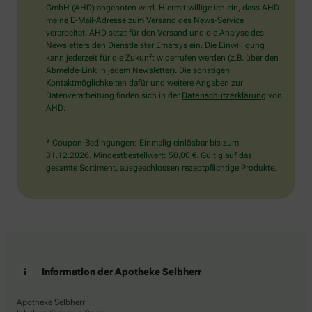
wählen
GmbH (AHD) angeboten wird. Hiermit willige ich ein, dass AHD
Sie
meine E-Mail-Adresse zum Versand des News-Service
bitte
verarbeitet. AHD setzt für den Versand und die Analyse des
das
Newsletters den Dienstleister Emarsys ein. Die Einwilligung
Haus.
kann jederzeit für die Zukunft widerrufen werden (z.B. über den
Abmelde-Link in jedem Newsletter). Die sonstigen
Kontaktmöglichkeiten dafür und weitere Angaben zur
Datenverarbeitung finden sich in der
Datenschutzerklärung
von
AHD.
* Coupon-Bedingungen: Einmalig einlösbar bis zum
31.12.2026. Mindestbestellwert: 50,00 €. Gültig auf das
gesamte Sortiment, ausgeschlossen rezeptpflichtige Produkte.
Information der Apotheke Selbherr
Apotheke Selbherr