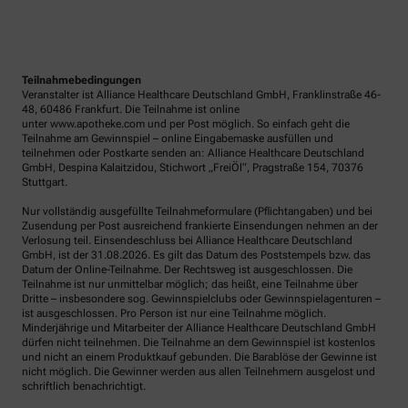
Teilnahmebedingungen
Veranstalter ist Alliance Healthcare Deutschland GmbH, Franklinstraße 46-
48, 60486 Frankfurt. Die Teilnahme ist online
unter www.apotheke.com und per Post möglich. So einfach geht die
Teilnahme am Gewinnspiel – online Eingabemaske ausfüllen und
teilnehmen oder Postkarte senden an: Alliance Healthcare Deutschland
GmbH, Despina Kalaitzidou, Stichwort „FreiÖl“, Pragstraße 154, 70376
Stuttgart.
Nur vollständig ausgefüllte Teilnahmeformulare (Pflichtangaben) und bei
Zusendung per Post ausreichend frankierte Einsendungen nehmen an der
Verlosung teil. Einsendeschluss bei Alliance Healthcare Deutschland
GmbH, ist der 31.08.2026. Es gilt das Datum des Poststempels bzw. das
Datum der Online-Teilnahme. Der Rechtsweg ist ausgeschlossen. Die
Teilnahme ist nur unmittelbar möglich; das heißt, eine Teilnahme über
Dritte – insbesondere sog. Gewinnspielclubs oder Gewinnspielagenturen –
ist ausgeschlossen. Pro Person ist nur eine Teilnahme möglich.
Minderjährige und Mitarbeiter der Alliance Healthcare Deutschland GmbH
dürfen nicht teilnehmen. Die Teilnahme an dem Gewinnspiel ist kostenlos
und nicht an einem Produktkauf gebunden. Die Barablöse der Gewinne ist
nicht möglich. Die Gewinner werden aus allen Teilnehmern ausgelost und
schriftlich benachrichtigt.