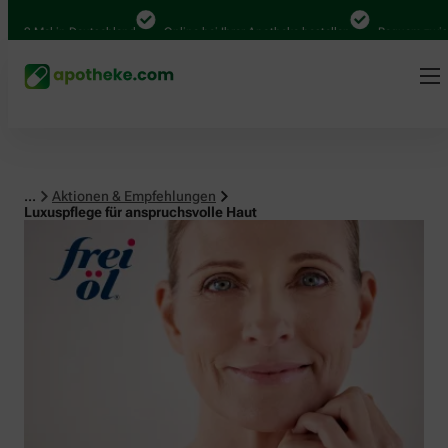
Mal in Deutschland
Online bei Ihrer Apotheke bestellen
Bequem zwischen A
...
Aktionen & Empfehlungen
Luxuspflege für anspruchsvolle Haut