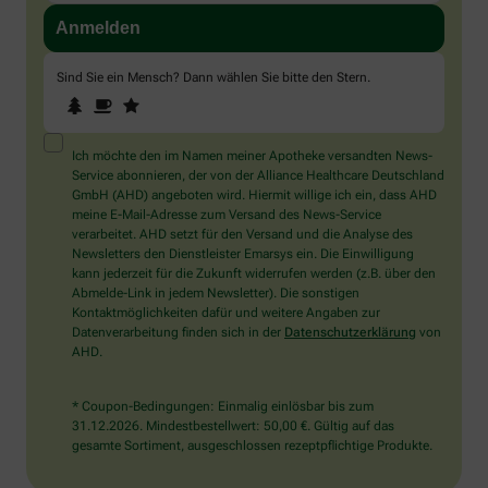
Sind Sie ein Mensch? Dann wählen Sie bitte
den Stern
.
1
2
3
Sind
Sie
ein
Mensch?
Ich möchte den im Namen meiner Apotheke versandten News-
Dann
Service abonnieren, der von der Alliance Healthcare Deutschland
wählen
GmbH (AHD) angeboten wird. Hiermit willige ich ein, dass AHD
Sie
meine E-Mail-Adresse zum Versand des News-Service
bitte
verarbeitet. AHD setzt für den Versand und die Analyse des
den
Newsletters den Dienstleister Emarsys ein. Die Einwilligung
Stern.
kann jederzeit für die Zukunft widerrufen werden (z.B. über den
Abmelde-Link in jedem Newsletter). Die sonstigen
Kontaktmöglichkeiten dafür und weitere Angaben zur
Datenverarbeitung finden sich in der
Datenschutzerklärung
von
AHD.
* Coupon-Bedingungen: Einmalig einlösbar bis zum
31.12.2026. Mindestbestellwert: 50,00 €. Gültig auf das
gesamte Sortiment, ausgeschlossen rezeptpflichtige Produkte.