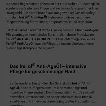
Manche Pflegeroutinen schenken der Haut nicht nur Feuchtigkeit,
sondern auch intensive Pflege und ein besonders geschmeidiges
Hautgefühl. Die Kombination aus ausgewählter Gesichtspflege
®
und dem
frei öl
Anti-AgeÖl
bietet genau diese besondere
Pflegeerfahrung für trockene, anspruchsvolle und reife Haut.
Jetzt teilnehmen und mit etwas Glück eines von
7 hochwertigen
Pflegesets
gewinnen. Jedes Set enthält mehrere Produkte der
®
frei öl
ANTI AGE HYALURON LIFT
Gesichtspflege sowie das
®
frei öl
Anti-AgeÖl
, das die Pflegeroutine um eine besonders
reichhaltige Komponente ergänzt.
®
Das frei öl
Anti-AgeÖl – intensive
Pflege für geschmeidige Haut
®
Ein besonderer Bestandteil des Sets ist das
frei öl
Anti-
AgeÖl
, das die Pflegeroutine um eine reichhaltige und
luxuriöse Pflege ergänzt. Die Ölkomposition wurde speziell
entwickelt, um trockene und anspruchsvolle Haut intensiv
zu pflegen und ihr ein geschmeidiges, glattes Hautgefühl zu
verleihen.