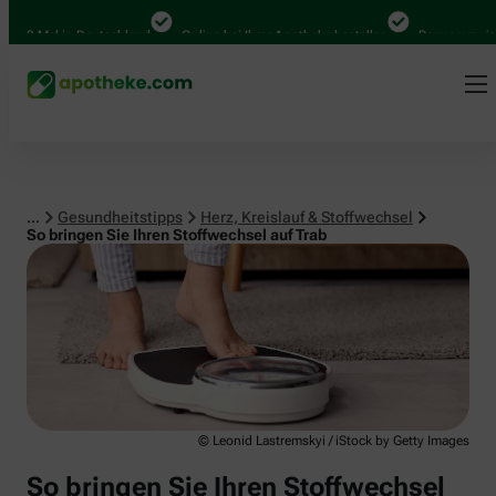
Herz, Kreislauf & Stoffwechsel
0 Mal in Deutschland
Online bei Ihrer Apotheke bestellen
Bequem zwischen
...
Gesundheitstipps
Herz, Kreislauf & Stoffwechsel
So bringen Sie Ihren Stoffwechsel auf Trab
© Leonid Lastremskyi / iStock by Getty Images
So bringen Sie Ihren Stoffwechsel