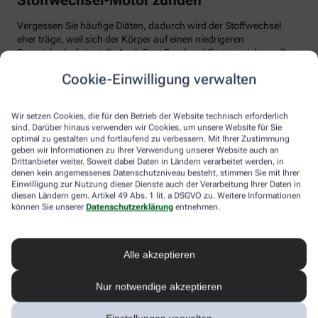
Vergessen Sie häufige Diäten, dadurch wird der Stoffwechsel
eher träge, weil sich der Körper auf einen niedrigeren
Energiebedarf einstellt. Auch Fast Food und Fertiggerichte sollten
vom Speiseplan gestrichen werden. Studien zeigen, dass der
Cookie-Einwilligung verwalten
Körper bei der Verarbeitung von hochverarbeiteten Lebensmitteln
weniger Energie benötigt als für unverarbeitete.
Wir setzen Cookies, die für den Betrieb der Website technisch erforderlich
Tim Hollstein rät zu einer proteinreichen Ernährung (Vorsicht bei
sind. Darüber hinaus verwenden wir Cookies, um unsere Website für Sie
Vorerkrankungen wie Nierenleiden!). Denn Proteine sind nicht nur
optimal zu gestalten und fortlaufend zu verbessern. Mit Ihrer Zustimmung
gut für den Muskelaufbau, der Körper benötigt auch viel Energie,
geben wir Informationen zu Ihrer Verwendung unserer Website auch an
um Eiweiß abzubauen. Das regt den Stoffwechsel an. Proteine
Drittanbieter weiter. Soweit dabei Daten in Ländern verarbeitet werden, in
stecken vor allem in magerem Fleisch, Fisch und Milchprodukten
denen kein angemessenes Datenschutzniveau besteht, stimmen Sie mit Ihrer
Einwilligung zur Nutzung dieser Dienste auch der Verarbeitung Ihrer Daten in
wie Quark und Skyr. Auch sogenannte thermogene Lebensmittel
diesen Ländern gem. Artikel 49 Abs. 1 lit. a DSGVO zu. Weitere Informationen
wie Chilis oder Ingwer können das braune Fettgewebe aktivieren
können Sie unserer
Datenschutzerklärung
entnehmen.
und den Energieverbrauch erhöhen.
In Bewegung kommen
Alle akzeptieren
Der richtige Mix macht’s
Nur notwendige akzeptieren
Ohne regelmäßige Bewegung purzeln die Pfunde meistens nicht.
Besonders Ausdauersport kann laut Forschern die Umwandlung