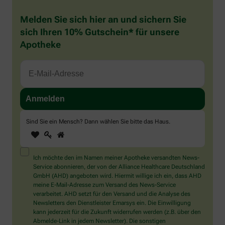
Melden Sie sich hier an und sichern Sie
sich Ihren 10% Gutschein* für unsere
Apotheke
Sind Sie ein Mensch? Dann wählen Sie bitte
das Haus
.
1
2
3
Sind
Sie
ein
Mensch?
Ich möchte den im Namen meiner Apotheke versandten News-
Dann
Service abonnieren, der von der Alliance Healthcare Deutschland
wählen
GmbH (AHD) angeboten wird. Hiermit willige ich ein, dass AHD
Sie
meine E-Mail-Adresse zum Versand des News-Service
bitte
verarbeitet. AHD setzt für den Versand und die Analyse des
das
Newsletters den Dienstleister Emarsys ein. Die Einwilligung
Haus.
kann jederzeit für die Zukunft widerrufen werden (z.B. über den
Abmelde-Link in jedem Newsletter). Die sonstigen