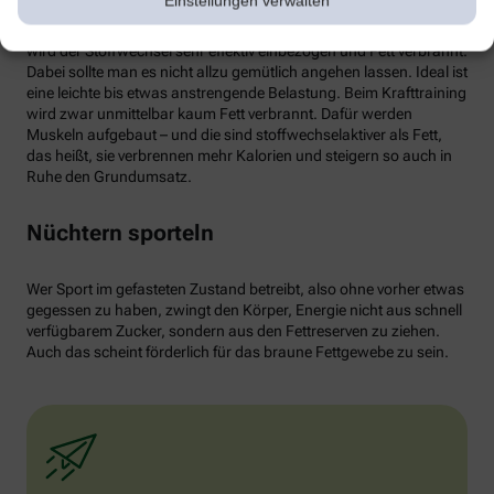
Einstellungen verwalten
von weißen Fettzellen in braunes Fett begünstigen und dessen
Aktivität erhöhen. Ab circa 30 Minuten Joggen oder Radfahren
wird der Stoffwechsel sehr effektiv einbezogen und Fett verbrannt.
Dabei sollte man es nicht allzu gemütlich angehen lassen. Ideal ist
eine leichte bis etwas anstrengende Belastung. Beim Krafttraining
wird zwar unmittelbar kaum Fett verbrannt. Dafür werden
Muskeln aufgebaut – und die sind stoffwechselaktiver als Fett,
das heißt, sie verbrennen mehr Kalorien und steigern so auch in
Ruhe den Grundumsatz.
Nüchtern sporteln
Wer Sport im gefasteten Zustand betreibt, also ohne vorher etwas
gegessen zu haben, zwingt den Körper, Energie nicht aus schnell
verfügbarem Zucker, sondern aus den Fettreserven zu ziehen.
Auch das scheint förderlich für das braune Fettgewebe zu sein.