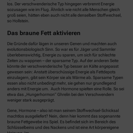
los. Der verschwenderische Typ hingegen verbrennt Energie
sozusagen wie im Flug. Ähnlich wie nicht alle Menschen gleich
groß seien, hätten eben auch nicht alle denselben Stoffwechsel,
so Hollstein.
Das braune Fett aktivieren
Die Gründe dafür lägen in unseren Genen und machten auch
evolutionsbiologisch Sinn. So war es für Jäger und Sammler
überlebenswichtig, Energie zu sparen, um sich für schlechte
Zeiten zu wappnen – der sparsame Typ. Auf der anderen Seite
könnte der verschwenderische Typ besser an Kälte angepasst
gewesen sein: Anstatt überschüssige Energie als Fettdepots
einzulagern, gibt sein Körper sie als Wärme ab. Sparsame Typen
essen also nicht unbedingt mehr, sie gehen nur grundlegend
anders mit Energie um. Auch Hormone spielten eine Rolle. So sei
etwa das „Hungerhormon“ Ghrelin bei den Verschwendern
weniger stark ausgeprägt.
Gene, Hormone – also ist man seinem Stoffwechsel-Schicksal
machtlos ausgeliefert? Nein, denn hier kommt das sogenannte
braune Fettgewebe ins Spiel. Es befindet sich im Bereich des
Schlüsselbeins und des Nackens und ist eine Art körpereigene