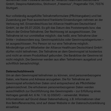
teilnehmen oder Postkarte senden an: Alliance Healthcare Deutschland
GmbH, Despina Kalaitzidou, Stichwort „Fresenius“, Pragstraße 154, 70376
Stuttgart.
Nur vollständig ausgefüllte Teilnahmeformulare (Pflichtangaben) und bei
Zusendung per Post ausreichend frankierte Einsendungen nehmen an der
Verlosung teil. Einsendeschluss bei Alliance Healthcare Deutschland
GmbH, ist der 05.07.2026. Es gilt das Datum des Poststempels bzw. das
Datum der Online-Teilnahme. Der Rechtsweg ist ausgeschlossen. Die
Teilnahme ist nur unmittelbar möglich; das heißt, eine Teilnahme über
Dritte – insbesondere sog. Gewinnspielclubs oder Gewinnspielagenturen –
ist ausgeschlossen. Pro Person ist nur eine Teilnahme möglich.
Minderjährige und Mitarbeiter der Alliance Healthcare Deutschland GmbH
dürfen nicht teilnehmen. Die Teilnahme an dem Gewinnspiel ist kostenlos
und nicht an einem Produktkauf gebunden. Die Barablöse der Gewinne ist
nicht möglich. Die Gewinner werden aus allen Teilnehmern ausgelost und
schriftlich benachrichtigt.
Datenschutzhinweis
Um an dem Gewinnspiel teilnehmen zu können, sind personenbezogene
Daten, wie Name und Adresse anzugeben. Die für Teilnahme am
Gewinnspiel erforderlichen Daten sind entsprechend als Pflichtfelder
gekennzeichnet. Die erhobenen personenbezogenen Daten werden
ausschließlich zur Durchführung des Gewinnspiels – zur Erfüllung eines
Vertrages gemäß Art. 6 Nr. 1 lit. b) DSGVO – verwendet. Weitere
Informationen auf Grund dieser Datenerhebung, z.B. Informationen über
Ihre Betroffenenrechte, sind auf dieser Website in der Datenschutzerklärung
einsehbar.