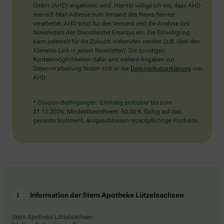
wählen
GmbH (AHD) angeboten wird. Hiermit willige ich ein, dass AHD
Sie
meine E-Mail-Adresse zum Versand des News-Service
bitte
verarbeitet. AHD setzt für den Versand und die Analyse des
das
Newsletters den Dienstleister Emarsys ein. Die Einwilligung
Auto.
kann jederzeit für die Zukunft widerrufen werden (z.B. über den
Abmelde-Link in jedem Newsletter). Die sonstigen
Kontaktmöglichkeiten dafür und weitere Angaben zur
Datenverarbeitung finden sich in der
Datenschutzerklärung
von
AHD.
* Coupon-Bedingungen: Einmalig einlösbar bis zum
31.12.2026. Mindestbestellwert: 50,00 €. Gültig auf das
gesamte Sortiment, ausgeschlossen rezeptpflichtige Produkte.
Information der Stern Apotheke Lützelsachsen
Stern Apotheke Lützelsachsen