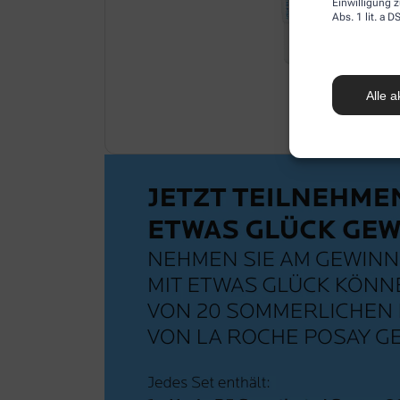
Einwilligung z
Abs. 1 lit. a
Alle a