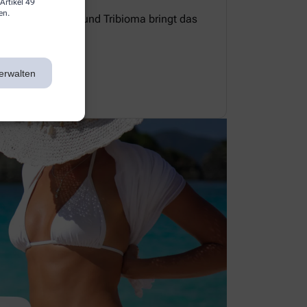
Artikel 49
en.
e Zellerneuerung und Tribioma bringt das
 Gleichgewicht.
erwalten