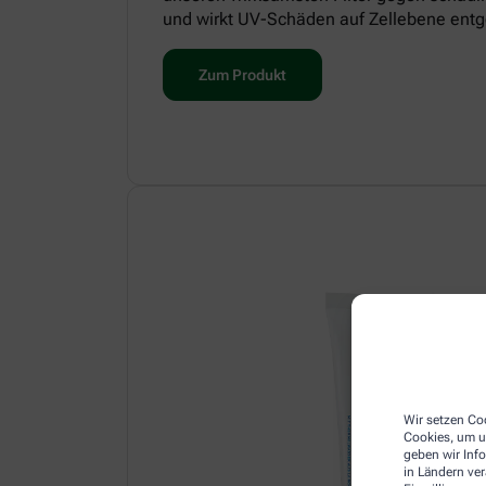
und wirkt UV-Schäden auf Zellebene entg
Zum Produkt
Wir setzen Coo
Cookies, um u
geben wir Inf
in Ländern ve