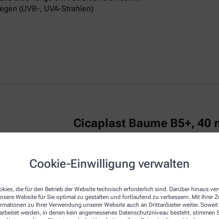
egen (UVB-, UVA-Strahlen)
Cicaplast Baume B5+, 40 
La Roche Posay CICAPLAST Baume B5+ ist
Cookie-Einwilligung verwalten
irritierte Haut.
Das reparierende Balsam
u
repariert die Haut von Erwachsenen, Kind
kies, die für den Betrieb der Website technisch erforderlich sind. Darüber hinaus v
Die Creme zeichnet sich durch eine beson
nsere Website für Sie optimal zu gestalten und fortlaufend zu verbessern. Mit Ihrer
empfindliche Haut am Körper, Gesicht und
ormationen zu Ihrer Verwendung unserer Website auch an Drittanbieter weiter. Soweit
Dexpanthenol bezeichnet, wirkt regenerie
rarbeitet werden, in denen kein angemessenes Datenschutzniveau besteht, stimmen Si