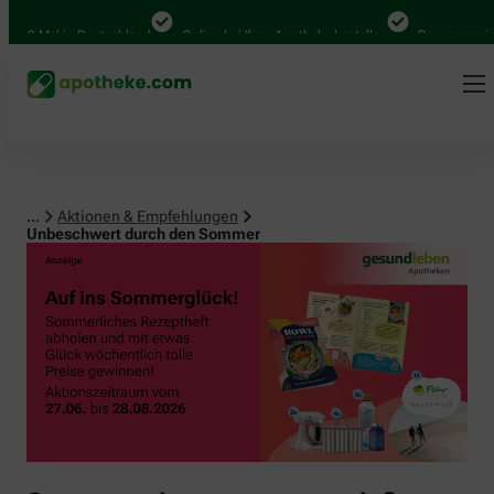
0 Mal in Deutschland
Online bei Ihrer Apotheke bestellen
Bequem zwischen
...
Aktionen & Empfehlungen
Unbeschwert durch den Sommer