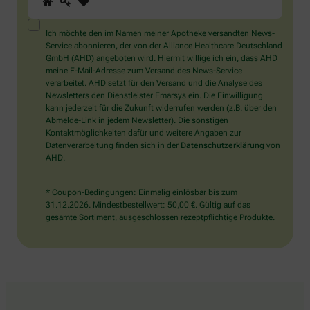
Sie
ein
Mensch?
Ich möchte den im Namen meiner Apotheke versandten News-
Dann
Service abonnieren, der von der Alliance Healthcare Deutschland
wählen
GmbH (AHD) angeboten wird. Hiermit willige ich ein, dass AHD
Sie
meine E-Mail-Adresse zum Versand des News-Service
bitte
verarbeitet. AHD setzt für den Versand und die Analyse des
das
Newsletters den Dienstleister Emarsys ein. Die Einwilligung
Haus.
kann jederzeit für die Zukunft widerrufen werden (z.B. über den
Abmelde-Link in jedem Newsletter). Die sonstigen
Kontaktmöglichkeiten dafür und weitere Angaben zur
Datenverarbeitung finden sich in der
Datenschutzerklärung
von
AHD.
* Coupon-Bedingungen: Einmalig einlösbar bis zum
31.12.2026. Mindestbestellwert: 50,00 €. Gültig auf das
gesamte Sortiment, ausgeschlossen rezeptpflichtige Produkte.