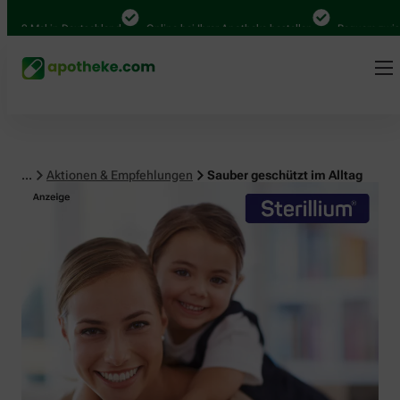
 Mal in Deutschland
Online bei Ihrer Apotheke bestellen
Bequem zwischen 
...
Aktionen & Empfehlungen
Sauber geschützt im Alltag