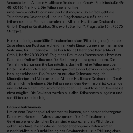
Veranstalter ist Alliance Healthcare Deutschland GmbH, Franklinstraße 46-
48, 60486 Frankfurt. Die Teilnahme ist online
unter www.apotheke.com und per Post möglich. So einfach geht die
Teilnahme am Gewinnspiel – online Eingabemaske ausfüllen und
teilnehmen oder Postkarte senden an: Alliance Healthcare Deutschland
GmbH, Despina Kalaitzidou, Stichwort „Sterilium“, Pragstraße 154, 70376
Stuttgart.
Nur vollständig ausgefüllte Teilnahmeformulare (Pflichtangaben) und bei
Zusendung per Post ausreichend frankierte Einsendungen nehmen an der
Verlosung teil. Einsendeschluss bei Alliance Healthcare Deutschland
GmbH, ist der 28.08.2026. Es gilt das Datum des Poststempels bzw. das
Datum der Online-Teilnahme. Der Rechtsweg ist ausgeschlossen. Die
Teilnahme ist nur unmittelbar möglich; das heißt, eine Teilnahme über
Dritte – insbesondere sog. Gewinnspielclubs oder Gewinnspielagenturen –
ist ausgeschlossen. Pro Person ist nur eine Teilnahme möglich.
Minderjährige und Mitarbeiter der Alliance Healthcare Deutschland GmbH
dürfen nicht teilnehmen. Die Teilnahme an dem Gewinnspiel ist kostenlos
und nicht an einem Produktkauf gebunden. Die Barablöse der Gewinne ist
nicht möglich. Die Gewinner werden aus allen Teilnehmern ausgelost und
schriftlich benachrichtigt.
Datenschutzhinweis
Um an dem Gewinnspiel teilnehmen zu können, sind personenbezogene
Daten, wie Name und Adresse anzugeben. Die für Teilnahme am
Gewinnspiel erforderlichen Daten sind entsprechend als Pflichtfelder
gekennzeichnet. Die erhobenen personenbezogenen Daten werden
ausschließlich zur Durchführung des Gewinnspiels – zur Erfüllung eines