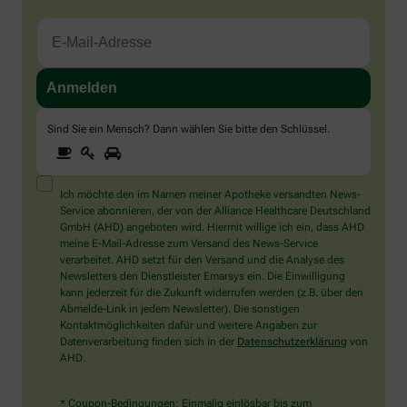
Sind Sie ein Mensch? Dann wählen Sie bitte
den Schlüssel
.
1
2
3
Sind
Sie
ein
Mensch?
Ich möchte den im Namen meiner Apotheke versandten News-
Dann
Service abonnieren, der von der Alliance Healthcare Deutschland
wählen
GmbH (AHD) angeboten wird. Hiermit willige ich ein, dass AHD
Sie
meine E-Mail-Adresse zum Versand des News-Service
bitte
verarbeitet. AHD setzt für den Versand und die Analyse des
den
Newsletters den Dienstleister Emarsys ein. Die Einwilligung
Schlüssel.
kann jederzeit für die Zukunft widerrufen werden (z.B. über den
Abmelde-Link in jedem Newsletter). Die sonstigen
Kontaktmöglichkeiten dafür und weitere Angaben zur
Datenverarbeitung finden sich in der
Datenschutzerklärung
von
AHD.
* Coupon-Bedingungen: Einmalig einlösbar bis zum