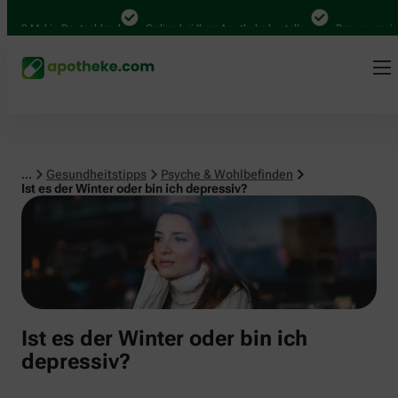
Psyche & Wohlbefinden
00 Mal in Deutschland
Online bei Ihrer Apotheke bestellen
Bequem zwische
...
Gesundheitstipps
Psyche & Wohlbefinden
Ist es der Winter oder bin ich depressiv?
Ist es der Winter oder bin ich
depressiv?