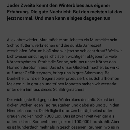
Jeder Zweite kennt den Winterblues aus eigener
Erfahrung. Die gute Nachricht: Bei den meisten ist das
jetzt normal. Und man kann einiges dagegen tun
Alle Jahre wieder: Man möchte am liebsten ein Murmeltier sein.
Sich vollfuttern, verkriechen und die dunkle Jahreszeit
verschlafen. Warum bloß sind wir jetzt so schlecht drauf? Weil wir
Lichtwesen sind. Tageslicht ist ein wichtiger Taktgeber für viele
Körperrhythmen. Strahlt die Sonne, schüttet unser Körper das
Hormon Serotonin aus. Das ist unser Glücklichmacher. Es wirkt
auf unser Gefühlssystem, bringt uns in gute Stimmung. Bei
Dunkelheit wird der Gegenspieler produziert, das Schlafhormon
Melatonin. In grauen und trüben Monaten stehen wir verstärkt
unter dem Einfluss dieses Schläfrigmachers.
Der wichtigste Rat gegen den Winterblues deshalb: Selbst bei
dicken Wolken jeden Tag rausgehen und dabei ab und zu in den
Himmel schauen. Die Helligkeit draußen beträgt selbst unter
grauen Wolken noch 7000 Lux. Das ist zwar weit weniger als
unterm klaren Sonnenhimmel, der mit 100.000 Lux strahlt. Aber
es ist hundertfach mehr als in geschlossenen Räumen, wo es in