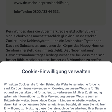
www.deutsche-depressionshilfe.de,
Info-Telefon 0800 / 33 44 533.
Kein Wunder, dass die Supermarktregale jetzt voller Süßkram
sind. Schokolade macht tatsächlich glücklich. In ihr stecken
Zucker – also Kohlenhydrate – und die Aminosäure Tryptophan.
Das sind Substanzen, aus denen der Körper das Happy-Hormon
Serotonin herstellt, das ihm jetzt fehlt. Die „Nebenwirkung“
Gewichtszunahme trägt allerdings nicht dazu bei, dass man sich
besser fühlt. Mediziner raten, besser zu B-Vitaminen zu greifen.
Die liefern unter anderem Baustoffe für Serotonin, fördern den
Energiestoffwechsel und unterstützen die Stressverarbeitung.
Cookie-Einwilligung verwalten
Kontraproduktiv beim Wintertief: sich einzuigeln und
zurückzuziehen. Im Gegenteil: Aktiv zu bleiben, mit Familie und
Wir setzen Cookies, die für den Betrieb der Website technisch erforderlich
Freunden etwas zu unternehmen, viel frische Luft zu tanken und
sind. Darüber hinaus verwenden wir Cookies, um unsere Website für Sie
sich zum Beispiel mit seinem Hobby intensiv zu beschäftigen, hebt
optimal zu gestalten und fortlaufend zu verbessern. Mit Ihrer Zustimmung
geben wir Informationen zu Ihrer Verwendung unserer Website auch an
die Laune. Dabei hilft, sich jeden Sonntag zu notieren, was man in
Drittanbieter weiter. Soweit dabei Daten in Ländern verarbeitet werden, in
der kommenden Woche Schönes machen will.
denen kein angemessenes Datenschutzniveau besteht, stimmen Sie mit Ihrer
Einwilligung zur Nutzung dieser Dienste auch der Verarbeitung Ihrer Daten in
Sommer-Feeling lässt sich auch zurückholen: mit anderen in