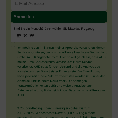
Sind Sie ein Mensch? Dann wählen Sie bitte
das Flugzeug
.
1
2
3
Sind
Sie
ein
Mensch?
Ich möchte den im Namen meiner Apotheke versandten News-
Dann
Service abonnieren, der von der Alliance Healthcare Deutschland
wählen
GmbH (AHD) angeboten wird. Hiermit willige ich ein, dass AHD
Sie
meine E-Mail-Adresse zum Versand des News-Service
bitte
verarbeitet. AHD setzt für den Versand und die Analyse des
das
Newsletters den Dienstleister Emarsys ein. Die Einwilligung
Flugzeug.
kann jederzeit für die Zukunft widerrufen werden (z.B. über den
Abmelde-Link in jedem Newsletter). Die sonstigen
Kontaktmöglichkeiten dafür und weitere Angaben zur
Datenverarbeitung finden sich in der
Datenschutzerklärung
von
AHD.
* Coupon-Bedingungen: Einmalig einlösbar bis zum
31.12.2026. Mindestbestellwert: 50,00 €. Gültig auf das
gesamte Sortiment, ausgeschlossen rezeptpflichtige Produkte.