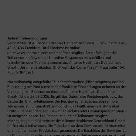
Teilnahmebedingungen
Veranstalter ist Alliance Healthcare Deutschland GmbH, Franklinstraße 46-
48, 60486 Frankfurt. Die Teilnahme ist online
unter www.apotheke.com und per Post möglich. So einfach geht die
Teilnahme am Gewinnspiel – online Eingabemaske ausfüllen und
teilnehmen oder Postkarte senden an: Alliance Healthcare Deutschland
GmbH, Despina Kalaitzidou, Stichwort „La Roche Posay“, Pragstraße 154,
70376 Stuttgart.
Nur vollständig ausgefüllte Teilnahmeformulare (Pflichtangaben) und bei
Zusendung per Post ausreichend frankierte Einsendungen nehmen an der
Verlosung teil. Einsendeschluss bei Alliance Healthcare Deutschland
GmbH, ist der 28.08.2026. Es gilt das Datum des Poststempels bzw. das
Datum der Online-Teilnahme. Der Rechtsweg ist ausgeschlossen. Die
Teilnahme ist nur unmittelbar möglich; das heißt, eine Teilnahme über
Dritte – insbesondere sog. Gewinnspielclubs oder Gewinnspielagenturen –
ist ausgeschlossen. Pro Person ist nur eine Teilnahme möglich.
Minderjährige und Mitarbeiter der Alliance Healthcare Deutschland GmbH
dürfen nicht teilnehmen. Die Teilnahme an dem Gewinnspiel ist kostenlos
und nicht an einem Produktkauf gebunden. Die Barablöse der Gewinne ist
nicht möglich. Die Gewinner werden aus allen Teilnehmern ausgelost und