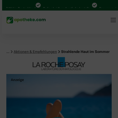
al in Deutschland
Online bei Ihrer Apotheke bestellen
Bequem zwischen Ab
...
Aktionen & Empfehlungen
Strahlende Haut im Sommer