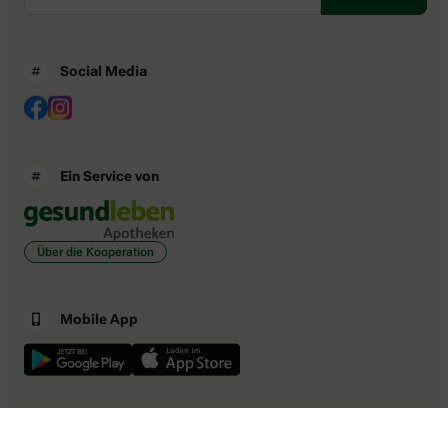
Social Media
Ein Service von
Über die Kooperation
Mobile App