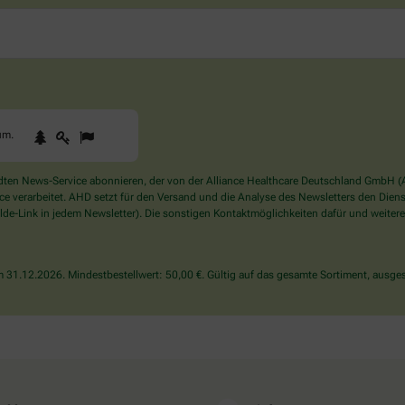
1
2
3
Sind
um
.
Sie
ein
Mensch?
en News-Service abonnieren, der von der Alliance Healthcare Deutschland GmbH (AH
Dann
verarbeitet. AHD setzt für den Versand und die Analyse des Newsletters den Dienstle
wählen
de-Link in jedem Newsletter). Die sonstigen Kontaktmöglichkeiten dafür und weitere
Sie
bitte
den
31.12.2026. Mindestbestellwert: 50,00 €. Gültig auf das gesamte Sortiment, ausges
Baum.