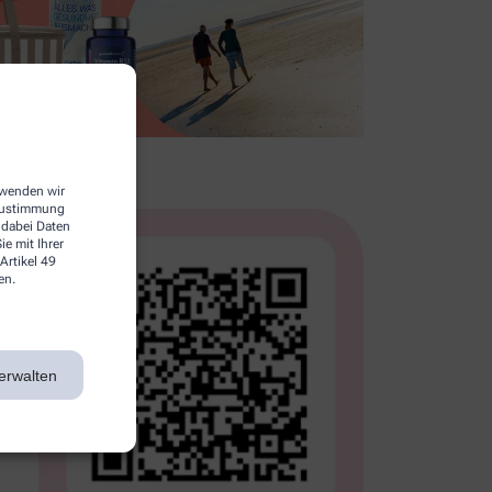
erwenden wir
 Zustimmung
 dabei Daten
e mit Ihrer
Artikel 49
en.
erwalten