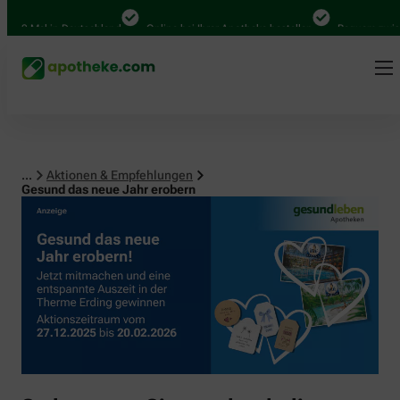
 Mal in Deutschland
Online bei Ihrer Apotheke bestellen
Bequem zwischen A
...
Aktionen & Empfehlungen
Gesund das neue Jahr erobern