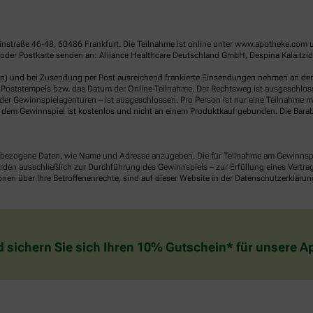
linstraße 46-48, 60486 Frankfurt. Die Teilnahme ist online unter www.apotheke.com 
der Postkarte senden an: Alliance Healthcare Deutschland GmbH, Despina Kalaitzidou
en) und bei Zusendung per Post ausreichend frankierte Einsendungen nehmen an der V
Poststempels bzw. das Datum der Online-Teilnahme. Der Rechtsweg ist ausgeschlossen
er Gewinnspielagenturen – ist ausgeschlossen. Pro Person ist nur eine Teilnahme mö
dem Gewinnspiel ist kostenlos und nicht an einem Produktkauf gebunden. Die Barab
ezogene Daten, wie Name und Adresse anzugeben. Die für Teilnahme am Gewinnspiel 
n ausschließlich zur Durchführung des Gewinnspiels – zur Erfüllung eines Vertrages
nen über Ihre Betroffenenrechte, sind auf dieser Website in der Datenschutzerklärun
d sichern Sie sich Ihren 10% Gutschein* für unsere 