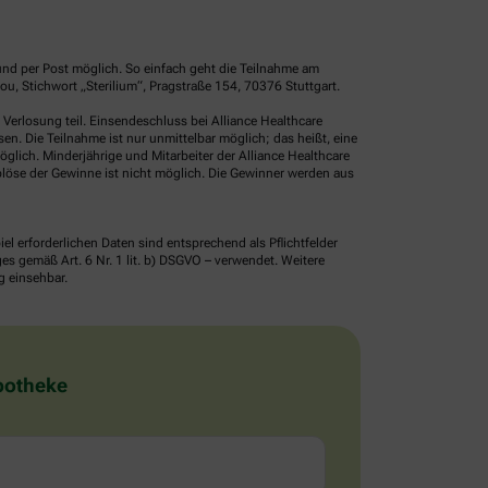
und per Post möglich. So einfach geht die Teilnahme am
, Stichwort „Sterilium“, Pragstraße 154, 70376 Stuttgart.
erlosung teil. Einsendeschluss bei Alliance Healthcare
. Die Teilnahme ist nur unmittelbar möglich; das heißt, eine
glich. Minderjährige und Mitarbeiter der Alliance Healthcare
löse der Gewinne ist nicht möglich. Die Gewinner werden aus
erforderlichen Daten sind entsprechend als Pflichtfelder
 gemäß Art. 6 Nr. 1 lit. b) DSGVO – verwendet. Weitere
g einsehbar.
Apotheke