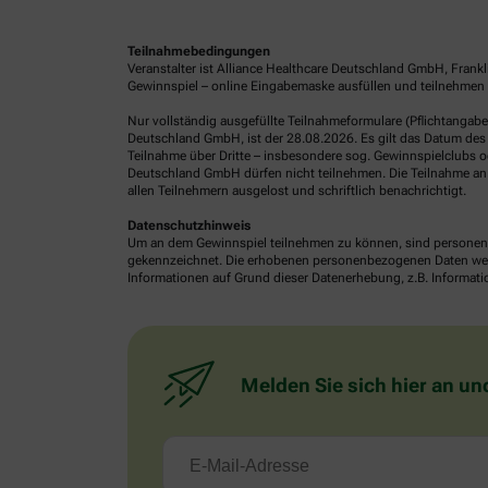
Teilnahmebedingungen
Veranstalter ist Alliance Healthcare Deutschland GmbH, Frank
Gewinnspiel – online Eingabemaske ausfüllen und teilnehmen o
Nur vollständig ausgefüllte Teilnahmeformulare (Pflichtangab
Deutschland GmbH, ist der 28.08.2026. Es gilt das Datum des 
Teilnahme über Dritte – insbesondere sog. Gewinnspielclubs od
Deutschland GmbH dürfen nicht teilnehmen. Die Teilnahme an 
allen Teilnehmern ausgelost und schriftlich benachrichtigt.
Datenschutzhinweis
Um an dem Gewinnspiel teilnehmen zu können, sind personenb
gekennzeichnet. Die erhobenen personenbezogenen Daten werde
Informationen auf Grund dieser Datenerhebung, z.B. Informatio
Melden Sie sich hier an un