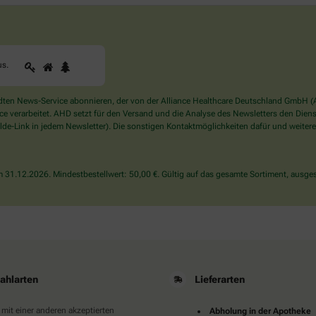
1
2
3
Sind
us
.
Sie
ein
Mensch?
en News-Service abonnieren, der von der Alliance Healthcare Deutschland GmbH (AH
Dann
verarbeitet. AHD setzt für den Versand und die Analyse des Newsletters den Dienstle
wählen
de-Link in jedem Newsletter). Die sonstigen Kontaktmöglichkeiten dafür und weitere
Sie
bitte
das
31.12.2026. Mindestbestellwert: 50,00 €. Gültig auf das gesamte Sortiment, ausges
Haus.
ahlarten
Lieferarten
 mit einer anderen akzeptierten
Abholung in der Apotheke