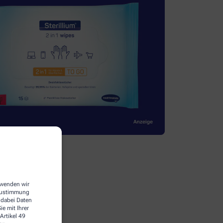
erwenden wir
 Zustimmung
 dabei Daten
e mit Ihrer
Artikel 49