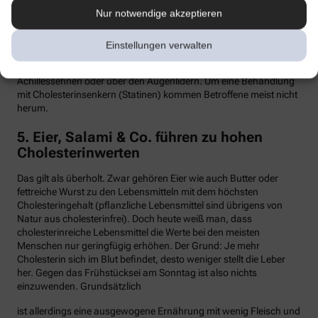
Nur notwendige akzeptieren
Hypercholesterinämie kommt bei etwa einer von 300 Personen
vor. Sind in der Familie Fälle von frühen Herzinfarkten, Stents oder
Bypass-Operationen bekannt, sollte man sein Cholesterin
Einstellungen verwalten
dringend überprüfen lassen. Anzeichen können auch gelbliche
Knötchen (Xanthome) unter der Haut sein, etwa an den
Achillessehnen oder über den Augenlidern. Um eine Behandlung
mit Cholesterinsenkern (Statinen) kommen Betroffene meist nicht
herum.
5. Eier, Salami & Co. führen zu hohen
Cholesterinwerten
Das gilt als überholt. Zwar gehören Eier wie auch Butter oder
fettreiche Wurst zu den Lebensmitteln mit dem höchsten
Cholesteringehalt (pflanzliche Lebensmittel sind übrigens von
Natur aus cholesterinfrei). Doch heute weiß man, dass
cholesterinreiche Lebensmittel die Werte bei den meisten
Menschen nur geringfügig erhöhen. Der Grund: Je mehr
Cholesterin sich im Blut befindet, desto weniger stellt die Leber
her. Gegen das Frühstücksei am Sonntag ist also nichts
einzuwenden. Grundsätzlich
ist allerdings eine ausgewogene Ernährung mit wenig Fleisch und