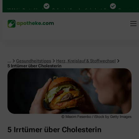
Herz, Kreislauf & Stoffwechsel
0 Mal in Deutschland
Online bei Ihrer Apotheke bestellen
Bequem zwischen
...
Gesundheitstipps
Herz, Kreislauf & Stoffwechsel
5 Irrtümer über Cholesterin
© Maxim Fesenko / iStock by Getty Images
5 Irrtümer über Cholesterin