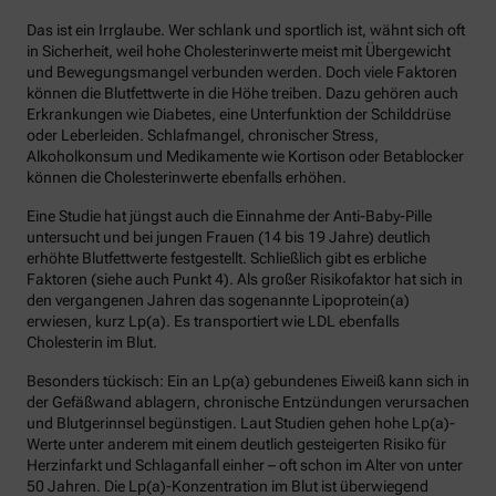
Das ist ein Irrglaube. Wer schlank und sportlich ist, wähnt sich oft
in Sicherheit, weil hohe Cholesterinwerte meist mit Übergewicht
und Bewegungsmangel verbunden werden. Doch viele Faktoren
können die Blutfettwerte in die Höhe treiben. Dazu gehören auch
Erkrankungen wie Diabetes, eine Unterfunktion der Schilddrüse
oder Leberleiden. Schlafmangel, chronischer Stress,
Alkoholkonsum und Medikamente wie Kortison oder Betablocker
können die Cholesterinwerte ebenfalls erhöhen.
Eine Studie hat jüngst auch die Einnahme der Anti-Baby-Pille
untersucht und bei jungen Frauen (14 bis 19 Jahre) deutlich
erhöhte Blutfettwerte festgestellt. Schließlich gibt es erbliche
Faktoren (siehe auch Punkt 4). Als großer Risikofaktor hat sich in
den vergangenen Jahren das sogenannte Lipoprotein(a)
erwiesen, kurz Lp(a). Es transportiert wie LDL ebenfalls
Cholesterin im Blut.
Besonders tückisch: Ein an Lp(a) gebundenes Eiweiß kann sich in
der Gefäßwand ablagern, chronische Entzündungen verursachen
und Blutgerinnsel begünstigen. Laut Studien gehen hohe Lp(a)-
Werte unter anderem mit einem deutlich gesteigerten Risiko für
Herzinfarkt und Schlaganfall einher – oft schon im Alter von unter
50 Jahren. Die Lp(a)-Konzentration im Blut ist überwiegend