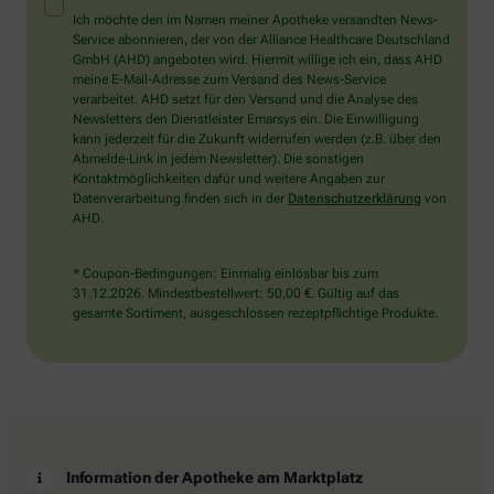
Mensch?
Ich möchte den im Namen meiner Apotheke versandten News-
Dann
Service abonnieren, der von der Alliance Healthcare Deutschland
wählen
GmbH (AHD) angeboten wird. Hiermit willige ich ein, dass AHD
Sie
meine E-Mail-Adresse zum Versand des News-Service
bitte
verarbeitet. AHD setzt für den Versand und die Analyse des
die
Newsletters den Dienstleister Emarsys ein. Die Einwilligung
Tasse.
kann jederzeit für die Zukunft widerrufen werden (z.B. über den
Abmelde-Link in jedem Newsletter). Die sonstigen
Kontaktmöglichkeiten dafür und weitere Angaben zur
Datenverarbeitung finden sich in der
Datenschutzerklärung
von
AHD.
* Coupon-Bedingungen: Einmalig einlösbar bis zum
31.12.2026. Mindestbestellwert: 50,00 €. Gültig auf das
gesamte Sortiment, ausgeschlossen rezeptpflichtige Produkte.
Information der Apotheke am Marktplatz