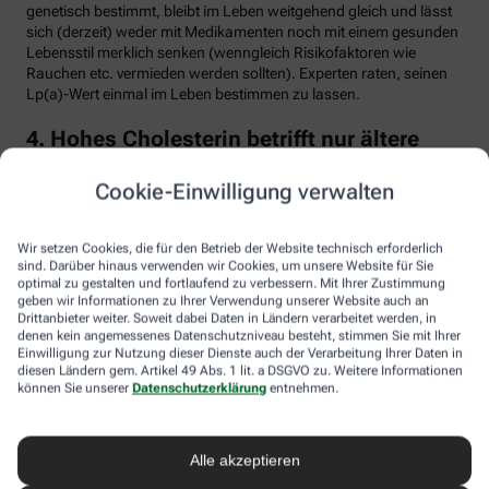
genetisch bestimmt, bleibt im Leben weitgehend gleich und lässt
sich (derzeit) weder mit Medikamenten noch mit einem gesunden
Lebensstil merklich senken (wenngleich Risikofaktoren wie
Rauchen etc. vermieden werden sollten). Experten raten, seinen
Lp(a)-Wert einmal im Leben bestimmen zu lassen.
4. Hohes Cholesterin betrifft nur ältere
Menschen
Cookie-Einwilligung verwalten
Falsch. Zwar steigt das Risiko für erhöhte Cholesterinwerte mit
zunehmendem Alter. Menschen mit sogenannter familiärer
Hypercholesterinämie (FH) haben jedoch schon von Geburt an
Wir setzen Cookies, die für den Betrieb der Website technisch erforderlich
erhöhte Blutfettwerte. Bei der erblich bedingten
sind. Darüber hinaus verwenden wir Cookies, um unsere Website für Sie
optimal zu gestalten und fortlaufend zu verbessern. Mit Ihrer Zustimmung
Stoffwechselerkrankung sammelt sich durch einen Gendefekt
geben wir Informationen zu Ihrer Verwendung unserer Website auch an
sehr viel LDL-Cholesterin im Blut an (über 190 bis 500 mg/dl) und
Drittanbieter weiter. Soweit dabei Daten in Ländern verarbeitet werden, in
lagert sich an den Wänden der Arterien und Venen ab. Betroffene
denen kein angemessenes Datenschutzniveau besteht, stimmen Sie mit Ihrer
entwickeln oft schon im jungen Erwachsenenalter eine
Einwilligung zur Nutzung dieser Dienste auch der Verarbeitung Ihrer Daten in
Arteriosklerose.
diesen Ländern gem. Artikel 49 Abs. 1 lit. a DSGVO zu. Weitere Informationen
können Sie unserer
Datenschutzerklärung
entnehmen.
Unbehandelt erkrankt etwa die Hälfte der Männer schon vor dem
50. Lebensjahr an einer koronaren Herzkrankheit (KHK), die zum
Herzinfarkt oder plötzlichem Herztod führen kann. Frauen sind
Alle akzeptieren
bis zur Menopause durch Hormone besser geschützt, bei ihnen
sind es rund 30 Prozent bis zum Alter von 60 Jahren. Die familiäre