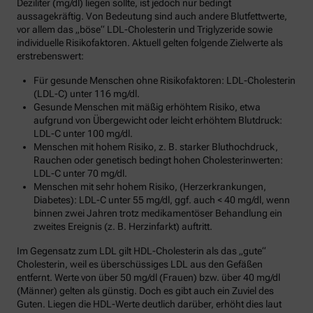
Deziliter (mg/dl) liegen sollte, ist jedoch nur bedingt
aussagekräftig. Von Bedeutung sind auch andere Blutfettwerte,
vor allem das „böse“ LDL-Cholesterin und Triglyzeride sowie
individuelle Risikofaktoren. Aktuell gelten folgende Zielwerte als
erstrebenswert:
Für gesunde Menschen ohne Risikofaktoren: LDL-Cholesterin
(LDL-C) unter 116 mg/dl.
Gesunde Menschen mit mäßig erhöhtem Risiko, etwa
aufgrund von Übergewicht oder leicht erhöhtem Blutdruck:
LDL-C unter 100 mg/dl.
Menschen mit hohem Risiko, z. B. starker Bluthochdruck,
Rauchen oder genetisch bedingt hohen Cholesterinwerten:
LDL-C unter 70 mg/dl.
Menschen mit sehr hohem Risiko, (Herzerkrankungen,
Diabetes): LDL-C unter 55 mg/dl, ggf. auch < 40 mg/dl, wenn
binnen zwei Jahren trotz medikamentöser Behandlung ein
zweites Ereignis (z. B. Herzinfarkt) auftritt.
Im Gegensatz zum LDL gilt HDL-Cholesterin als das „gute“
Cholesterin, weil es überschüssiges LDL aus den Gefäßen
entfernt. Werte von über 50 mg/dl (Frauen) bzw. über 40 mg/dl
(Männer) gelten als günstig. Doch es gibt auch ein Zuviel des
Guten. Liegen die HDL-Werte deutlich darüber, erhöht dies laut