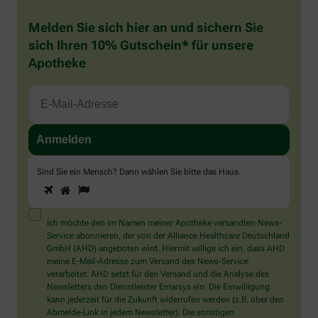
Melden Sie sich hier an und sichern Sie
sich Ihren 10% Gutschein* für unsere
Apotheke
Sind Sie ein Mensch? Dann wählen Sie bitte
das Haus
.
1
2
3
Sind
Sie
ein
Mensch?
Ich möchte den im Namen meiner Apotheke versandten News-
Dann
Service abonnieren, der von der Alliance Healthcare Deutschland
wählen
GmbH (AHD) angeboten wird. Hiermit willige ich ein, dass AHD
Sie
meine E-Mail-Adresse zum Versand des News-Service
bitte
verarbeitet. AHD setzt für den Versand und die Analyse des
das
Newsletters den Dienstleister Emarsys ein. Die Einwilligung
Haus.
kann jederzeit für die Zukunft widerrufen werden (z.B. über den
Abmelde-Link in jedem Newsletter). Die sonstigen