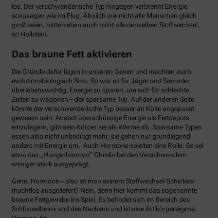
los. Der verschwenderische Typ hingegen verbrennt Energie
sozusagen wie im Flug. Ähnlich wie nicht alle Menschen gleich
groß seien, hätten eben auch nicht alle denselben Stoffwechsel,
so Hollstein.
Das braune Fett aktivieren
Die Gründe dafür lägen in unseren Genen und machten auch
evolutionsbiologisch Sinn. So war es für Jäger und Sammler
überlebenswichtig, Energie zu sparen, um sich für schlechte
Zeiten zu wappnen – der sparsame Typ. Auf der anderen Seite
könnte der verschwenderische Typ besser an Kälte angepasst
gewesen sein: Anstatt überschüssige Energie als Fettdepots
einzulagern, gibt sein Körper sie als Wärme ab. Sparsame Typen
essen also nicht unbedingt mehr, sie gehen nur grundlegend
anders mit Energie um. Auch Hormone spielten eine Rolle. So sei
etwa das „Hungerhormon“ Ghrelin bei den Verschwendern
weniger stark ausgeprägt.
Gene, Hormone – also ist man seinem Stoffwechsel-Schicksal
machtlos ausgeliefert? Nein, denn hier kommt das sogenannte
braune Fettgewebe ins Spiel. Es befindet sich im Bereich des
Schlüsselbeins und des Nackens und ist eine Art körpereigene