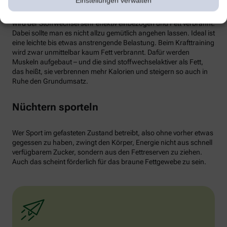
Einstellungen verwalten
von weißen Fettzellen in braunes Fett begünstigen und dessen
Aktivität erhöhen. Ab circa 30 Minuten Joggen oder Radfahren
wird der Stoffwechsel sehr effektiv einbezogen und Fett verbrannt.
Dabei sollte man es nicht allzu gemütlich angehen lassen. Ideal ist
eine leichte bis etwas anstrengende Belastung. Beim Krafttraining
wird zwar unmittelbar kaum Fett verbrannt. Dafür werden
Muskeln aufgebaut – und die sind stoffwechselaktiver als Fett,
das heißt, sie verbrennen mehr Kalorien und steigern so auch in
Ruhe den Grundumsatz.
Nüchtern sporteln
Wer Sport im gefasteten Zustand betreibt, also ohne vorher etwas
gegessen zu haben, zwingt den Körper, Energie nicht aus schnell
verfügbarem Zucker, sondern aus den Fettreserven zu ziehen.
Auch das scheint förderlich für das braune Fettgewebe zu sein.