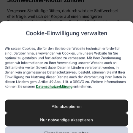
Vergessen Sie häufige Diäten, dadurch wird der Stoffwechsel
eher träge, weil sich der Körper auf einen niedrigeren
Energiebedarf einstellt. Auch Fast Food und Fertiggerichte sollten
vom Speiseplan gestrichen werden. Studien zeigen, dass der
Cookie-Einwilligung verwalten
Körper bei der Verarbeitung von hochverarbeiteten Lebensmitteln
weniger Energie benötigt als für unverarbeitete.
Wir setzen Cookies, die für den Betrieb der Website technisch erforderlich
Tim Hollstein rät zu einer proteinreichen Ernährung (Vorsicht bei
sind. Darüber hinaus verwenden wir Cookies, um unsere Website für Sie
Vorerkrankungen wie Nierenleiden!). Denn Proteine sind nicht nur
optimal zu gestalten und fortlaufend zu verbessern. Mit Ihrer Zustimmung
gut für den Muskelaufbau, der Körper benötigt auch viel Energie,
geben wir Informationen zu Ihrer Verwendung unserer Website auch an
um Eiweiß abzubauen. Das regt den Stoffwechsel an. Proteine
Drittanbieter weiter. Soweit dabei Daten in Ländern verarbeitet werden, in
stecken vor allem in magerem Fleisch, Fisch und Milchprodukten
denen kein angemessenes Datenschutzniveau besteht, stimmen Sie mit Ihrer
Einwilligung zur Nutzung dieser Dienste auch der Verarbeitung Ihrer Daten in
wie Quark und Skyr. Auch sogenannte thermogene Lebensmittel
diesen Ländern gem. Artikel 49 Abs. 1 lit. a DSGVO zu. Weitere Informationen
wie Chilis oder Ingwer können das braune Fettgewebe aktivieren
können Sie unserer
Datenschutzerklärung
entnehmen.
und den Energieverbrauch erhöhen.
In Bewegung kommen
Alle akzeptieren
Der richtige Mix macht’s
Nur notwendige akzeptieren
Ohne regelmäßige Bewegung purzeln die Pfunde meistens nicht.
Besonders Ausdauersport kann laut Forschern die Umwandlung