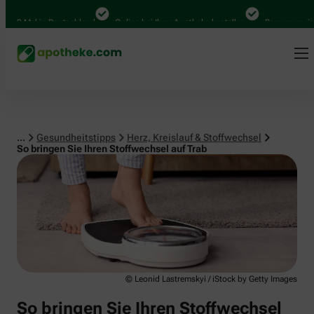
Herz, Kreislauf & Stoffwechsel
0 Mal in Deutschland
Online bei Ihrer Apotheke bestellen
Bequem zwischen
...
Gesundheitstipps
Herz, Kreislauf & Stoffwechsel
So bringen Sie Ihren Stoffwechsel auf Trab
© Leonid Lastremskyi / iStock by Getty Images
So bringen Sie Ihren Stoffwechsel