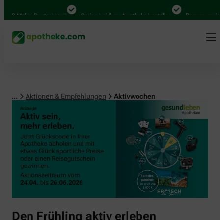
000 Mal in Deutschland
Online bei Ihrer Apotheke bestellen
Bequem zwisch
...
Aktionen & Empfehlungen
Aktivwochen
Den Frühling aktiv erleben