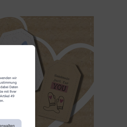
erwenden wir
 Zustimmung
 dabei Daten
e mit Ihrer
Artikel 49
en.
erwalten